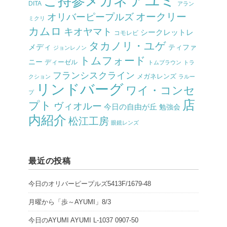
アユミ
ご持参メガネ
DITA
アラン
オークリー
オリバーピープルズ
ミクリ
カムロ
キオヤマト
シークレットレ
コモレビ
タカノリ・ユゲ
メディ
ティファ
ジョンレノン
トムフォード
ニー
ディーゼル
トムブラウン
トラ
フランシスクライン
メガネレンズ
クション
ラルー
リンドバーグ
ワイ・コンセ
プ
店
プト
ヴィオルー
今日の自由が丘
勉強会
内紹介
松江工房
眼鏡レンズ
最近の投稿
今日のオリバーピープルズ5413F/1679-48
月曜から「歩～AYUMI」8/3
今日のAYUMI AYUMI L-1037 0907-50