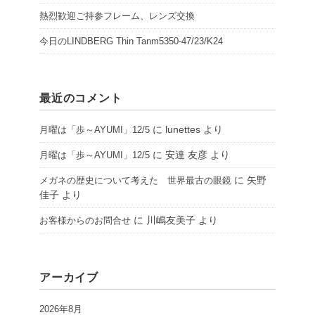
熱烈歓迎ご持参フレーム、レンズ交換
今日のLINDBERG Thin Tanm5350-47/23/K24
最近のコメント
に
lunettes
より
月曜は「歩～AYUMI」12/5
に
安達 友彦
より
月曜は「歩～AYUMI」12/5
に
矢野
メガネの歴史について考えた 世界最古の眼鏡
佳子
より
に
川嶋友美子
より
お客様からのお問合せ
アーカイブ
2026年8月