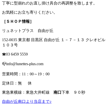
丁寧に型崩れのお直し掛け具合の再調整を致します。
お気軽にお立ち寄りください。
［ＳＨＯＰ情報］
リュネットプラス 自由が丘
152-0035 東京都 目黒区 自由が丘 １－７－１３ クレオビル
１０３号
☎03 6459 5559
📪info@lunettes-plus.com
営業時間：11：00～19：00
定休日：無 休
東急東横線：東急大井町線
南口
下車 ９０秒
自由が丘南口より当店まで♪