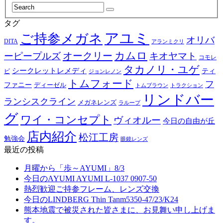
タグ
アユミ
ご持参メガネ
オリバ
DITA
アランミクリ
カムロ
オークリー
ーピープルズ
キオヤマト
コモレ
タカノリ・ユゲ
シークレットレメディ
ティ
ビ
ジョンレノン
トムフォード
フ
ファニー
ディーゼル
トラクション
トムブラウン
リンドバー
ランシスクライン
メガネレンズ
ラループ
グ
ワイ・コンセプト
ヴィオルー
今日の自由が丘
店内紹介
松江工房
勉強会
眼鏡レンズ
最近の投稿
月曜から「歩～AYUMI」8/3
今日のAYUMI AYUMI L-1037 0907-50
熱烈歓迎ご持参フレーム、レンズ交換
今日のLINDBERG Thin Tanm5350-47/23/K24
熊本地震で被災された皆さまに、お見舞い申し上げま
す。