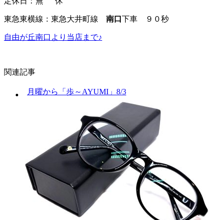
定休日：無 休
東急東横線：東急大井町線
南口
下車 ９０秒
自由が丘南口より当店まで♪
関連記事
月曜から「歩～AYUMI」8/3