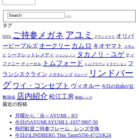
タグ
アユミ
ご持参メガネ
オリバ
DITA
アランミクリ
カムロ
オークリー
ーピープルズ
キオヤマト
コモレ
タカノリ・ユゲ
シークレットレメディ
ティ
ビ
ジョンレノン
トムフォード
フ
ファニー
ディーゼル
トラクション
トムブラウン
リンドバー
ランシスクライン
メガネレンズ
ラループ
グ
ワイ・コンセプト
ヴィオルー
今日の自由が丘
店内紹介
松江工房
勉強会
眼鏡レンズ
最近の投稿
月曜から「歩～AYUMI」8/3
今日のAYUMI AYUMI L-1037 0907-50
熱烈歓迎ご持参フレーム、レンズ交換
今日のLINDBERG Thin Tanm5350-47/23/K24