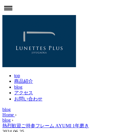
top
商品紹介
blog
アクセス
お問い合わせ
blog
Home
›
blog
›
熱烈歓迎ご持参フレーム AYUMI 1年磨き
2024-06-25