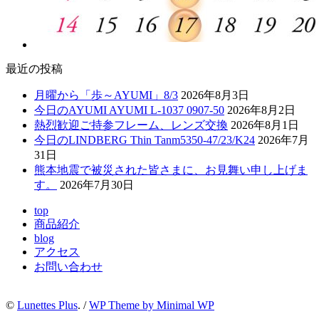
最近の投稿
月曜から「歩～AYUMI」8/3
2026年8月3日
今日のAYUMI AYUMI L-1037 0907-50
2026年8月2日
熱烈歓迎ご持参フレーム、レンズ交換
2026年8月1日
今日のLINDBERG Thin Tanm5350-47/23/K24
2026年7月
31日
熊本地震で被災された皆さまに、お見舞い申し上げま
す。
2026年7月30日
top
商品紹介
blog
アクセス
お問い合わせ
©
Lunettes Plus
. /
WP Theme by Minimal WP