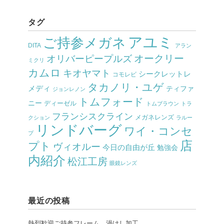
タグ
アユミ
ご持参メガネ
DITA
アラン
オークリー
オリバーピープルズ
ミクリ
カムロ
キオヤマト
シークレットレ
コモレビ
タカノリ・ユゲ
メディ
ティファ
ジョンレノン
トムフォード
ニー
ディーゼル
トムブラウン
トラ
フランシスクライン
メガネレンズ
クション
ラルー
リンドバーグ
ワイ・コンセ
プ
店
プト
ヴィオルー
今日の自由が丘
勉強会
内紹介
松江工房
眼鏡レンズ
最近の投稿
熱烈歓迎ご持参フレーム、渦けし加工