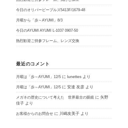
今日のオリバーピープルズ5413F/1679-48
月曜から「歩～AYUMI」8/3
今日のAYUMI AYUMI L-1037 0907-50
熱烈歓迎ご持参フレーム、レンズ交換
最近のコメント
に
lunettes
より
月曜は「歩～AYUMI」12/5
に
安達 友彦
より
月曜は「歩～AYUMI」12/5
に
矢野
メガネの歴史について考えた 世界最古の眼鏡
佳子
より
に
川嶋友美子
より
お客様からのお問合せ