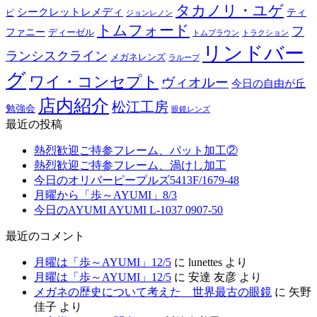
タカノリ・ユゲ
シークレットレメディ
ティ
ビ
ジョンレノン
トムフォード
フ
ファニー
ディーゼル
トラクション
トムブラウン
リンドバー
ランシスクライン
メガネレンズ
ラループ
グ
ワイ・コンセプト
ヴィオルー
今日の自由が丘
店内紹介
松江工房
勉強会
眼鏡レンズ
最近の投稿
熱烈歓迎ご持参フレーム、パット加工②
熱烈歓迎ご持参フレーム、渦けし加工
今日のオリバーピープルズ5413F/1679-48
月曜から「歩～AYUMI」8/3
今日のAYUMI AYUMI L-1037 0907-50
最近のコメント
月曜は「歩～AYUMI」12/5
に
lunettes
より
月曜は「歩～AYUMI」12/5
に
安達 友彦
より
メガネの歴史について考えた 世界最古の眼鏡
に
矢野
佳子
より