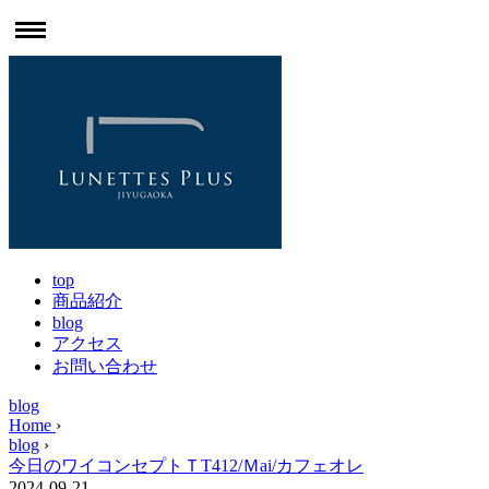
top
商品紹介
blog
アクセス
お問い合わせ
blog
Home
›
blog
›
今日のワイコンセプトＴT412/Ｍai/カフェオレ
2024-09-21