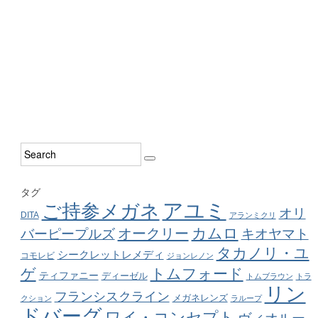
タグ
アユミ
ご持参メガネ
オリ
DITA
アランミクリ
カムロ
オークリー
バーピープルズ
キオヤマト
タカノリ・ユ
シークレットレメディ
コモレビ
ジョンレノン
ゲ
トムフォード
ティファニー
ディーゼル
トムブラウン
トラ
リン
フランシスクライン
メガネレンズ
クション
ラループ
ドバーグ
ワイ・コンセプト