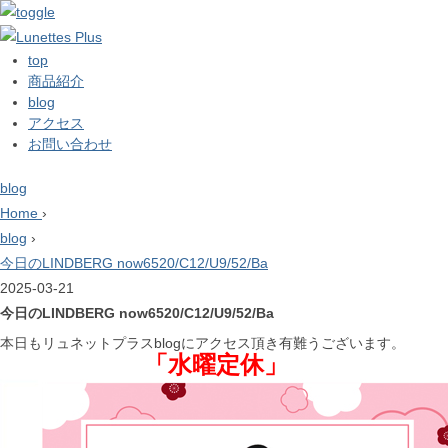
top
商品紹介
blog
アクセス
お問い合わせ
blog
Home
›
blog
›
今日のLINDBERG now6520/C12/U9/52/Ba
2025-03-21
今日のLINDBERG now6520/C12/U9/52/Ba
本日もリュネットプラスblogにアクセス頂き有難うございます。
「水曜定休」