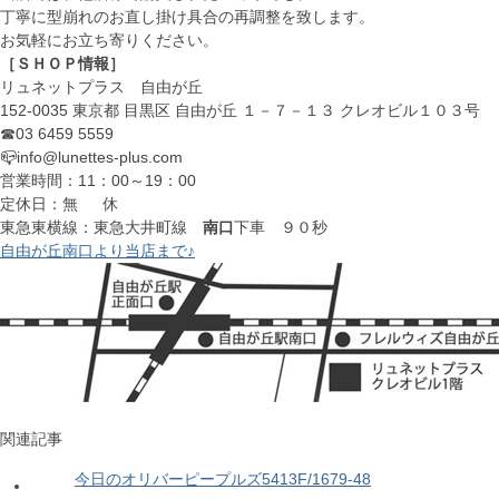
丁寧に型崩れのお直し掛け具合の再調整を致します。
お気軽にお立ち寄りください。
［ＳＨＯＰ情報］
リュネットプラス 自由が丘
152-0035 東京都 目黒区 自由が丘 １－７－１３ クレオビル１０３号
☎03 6459 5559
📪info@lunettes-plus.com
営業時間：11：00～19：00
定休日：無 休
東急東横線：東急大井町線
南口
下車 ９０秒
自由が丘南口より当店まで♪
関連記事
今日のオリバーピープルズ5413F/1679-48