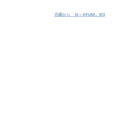
月曜から「歩～AYUMI」8/3