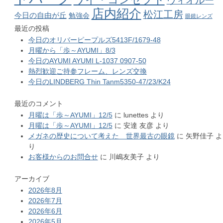
ヴィオルー
店内紹介
松江工房
今日の自由が丘
勉強会
眼鏡レンズ
最近の投稿
今日のオリバーピープルズ5413F/1679-48
月曜から「歩～AYUMI」8/3
今日のAYUMI AYUMI L-1037 0907-50
熱烈歓迎ご持参フレーム、レンズ交換
今日のLINDBERG Thin Tanm5350-47/23/K24
最近のコメント
月曜は「歩～AYUMI」12/5
に
lunettes
より
月曜は「歩～AYUMI」12/5
に
安達 友彦
より
メガネの歴史について考えた 世界最古の眼鏡
に
矢野佳子
よ
り
お客様からのお問合せ
に
川嶋友美子
より
アーカイブ
2026年8月
2026年7月
2026年6月
2026年5月