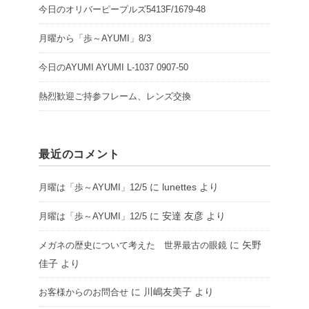
今日のオリバーピープルズ5413F/1679-48
月曜から「歩～AYUMI」8/3
今日のAYUMI AYUMI L-1037 0907-50
熱烈歓迎ご持参フレーム、レンズ交換
最近のコメント
に
lunettes
より
月曜は「歩～AYUMI」12/5
に
安達 友彦
より
月曜は「歩～AYUMI」12/5
に
矢野
メガネの歴史について考えた 世界最古の眼鏡
佳子
より
に
川嶋友美子
より
お客様からのお問合せ