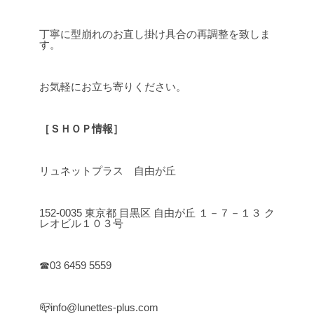
丁寧に型崩れのお直し掛け具合の再調整を致しま
す。
お気軽にお立ち寄りください。
［ＳＨＯＰ情報］
リュネットプラス 自由が丘
152-0035 東京都 目黒区 自由が丘 １－７－１３ ク
レオビル１０３号
☎03 6459 5559
📪info@lunettes-plus.com