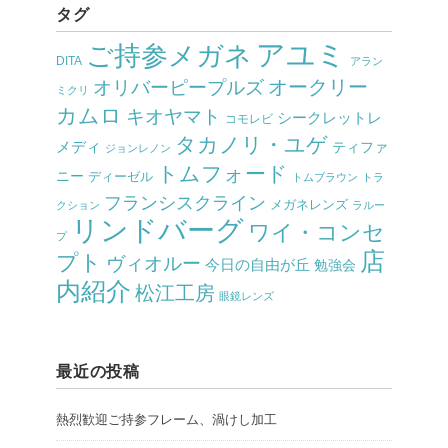
タグ
アユミ
ご持参メガネ
DITA
アラン
オークリー
オリバーピープルズ
ミクリ
カムロ
キオヤマト
シークレットレ
コモレビ
タカノリ・ユゲ
メディ
ティファ
ジョンレノン
トムフォード
ニー
ディーゼル
トムブラウン
トラ
フランシスクライン
メガネレンズ
クション
ラルー
リンドバーグ
ワイ・コンセ
プ
店
プト
ヴィオルー
今日の自由が丘
勉強会
内紹介
松江工房
眼鏡レンズ
最近の投稿
熱烈歓迎ご持参フレーム、渦けし加工