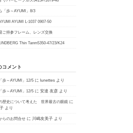
リバーピープルズ5413F/1679-48
「歩～AYUMI」8/3
UMI AYUMI L-1037 0907-50
迎ご持参フレーム、レンズ交換
NDBERG Thin Tanm5350-47/23/K24
のコメント
に
lunettes
より
歩～AYUMI」12/5
に
安達 友彦
より
歩～AYUMI」12/5
に
の歴史について考えた 世界最古の眼鏡
子
より
に
川嶋友美子
より
からのお問合せ