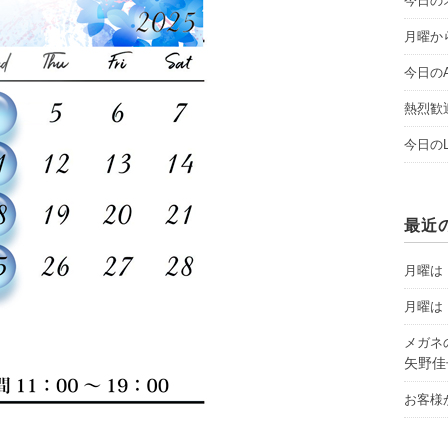
今日のオ
月曜から
今日のAY
熱烈歓
今日のLI
最近
月曜は「
月曜は「
メガネ
矢野佳
お客様