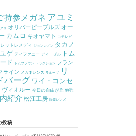
アユミ
ご持参メガネ
オー
オリバーピープルズ
ミクリ
カムロ
ー
キオヤマト
コモレビ
タカノ
クレットレメディ
ジョンレノン
ユゲ
トム
ティファニー
ディーゼル
ード
フラン
トムブラウン
トラクション
リ
クライン
メガネレンズ
ラループ
ドバーグ
ワイ・コンセ
ト
ヴィオルー
今日の自由が丘
勉強
内紹介
松江工房
眼鏡レンズ
の投稿