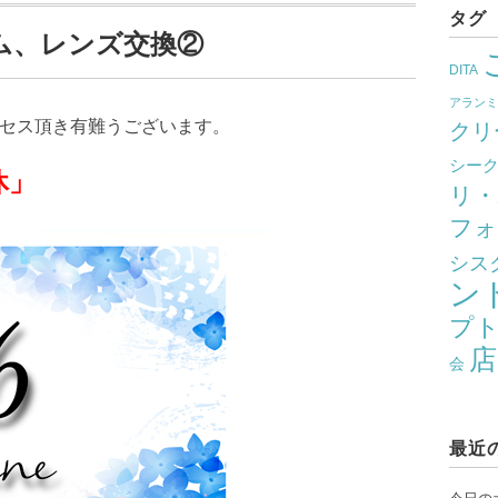
タグ
ム、レンズ交換②
DITA
アラン
クセス頂き有難うございます。
クリ
シー
」
リ・
フォ
シス
ン
プ
店
会
最近