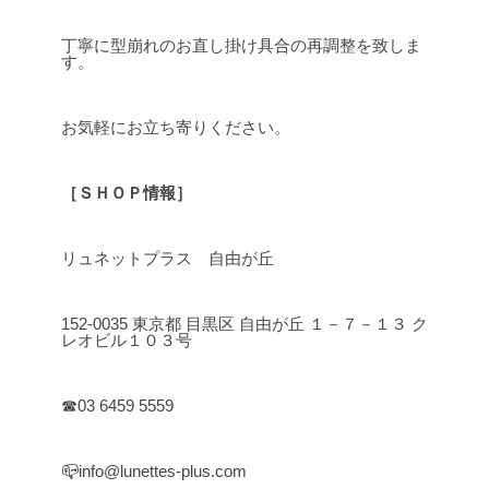
丁寧に型崩れのお直し掛け具合の再調整を致しま
す。
お気軽にお立ち寄りください。
［ＳＨＯＰ情報］
リュネットプラス 自由が丘
152-0035 東京都 目黒区 自由が丘 １－７－１３ ク
レオビル１０３号
☎03 6459 5559
📪info@lunettes-plus.com