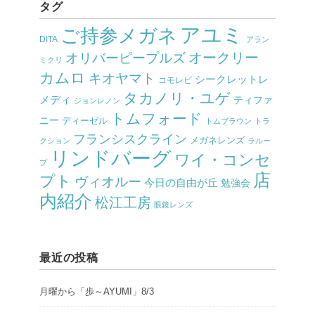
タグ
アユミ
ご持参メガネ
DITA
アラン
オークリー
オリバーピープルズ
ミクリ
カムロ
キオヤマト
シークレットレ
コモレビ
タカノリ・ユゲ
メディ
ティファ
ジョンレノン
トムフォード
ニー
ディーゼル
トムブラウン
トラ
フランシスクライン
メガネレンズ
クション
ラルー
リンドバーグ
ワイ・コンセ
プ
店
プト
ヴィオルー
今日の自由が丘
勉強会
内紹介
松江工房
眼鏡レンズ
最近の投稿
月曜から「歩～AYUMI」8/3