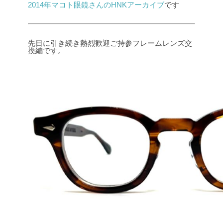
2014年マコト眼鏡さんのHNKアーカイブ
です
先日に引き続き熱烈歓迎ご持参フレームレンズ交
換編です。