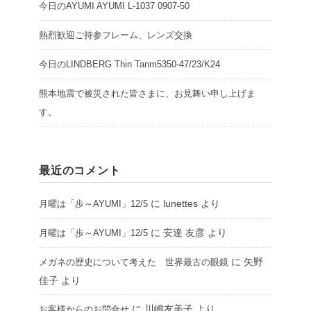
今日のAYUMI AYUMI L-1037 0907-50
熱烈歓迎ご持参フレーム、レンズ交換
今日のLINDBERG Thin Tanm5350-47/23/K24
熊本地震で被災された皆さまに、お見舞い申し上げま
す。
最近のコメント
に
lunettes
より
月曜は「歩～AYUMI」12/5
に
安達 友彦
より
月曜は「歩～AYUMI」12/5
に
矢野
メガネの歴史について考えた 世界最古の眼鏡
佳子
より
に
川嶋友美子
より
お客様からのお問合せ