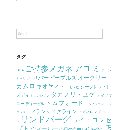
タグ
アユミ
ご持参メガネ
DITA
アラン
オークリー
オリバーピープルズ
ミクリ
カムロ
キオヤマト
シークレットレ
コモレビ
タカノリ・ユゲ
メディ
ティファ
ジョンレノン
トムフォード
ニー
ディーゼル
トムブラウン
トラ
フランシスクライン
メガネレンズ
クション
ラルー
リンドバーグ
ワイ・コンセ
プ
店
プト
ヴィオルー
今日の自由が丘
勉強会