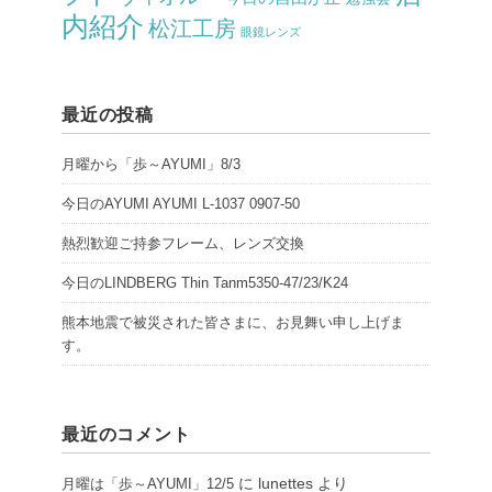
内紹介
松江工房
眼鏡レンズ
最近の投稿
月曜から「歩～AYUMI」8/3
今日のAYUMI AYUMI L-1037 0907-50
熱烈歓迎ご持参フレーム、レンズ交換
今日のLINDBERG Thin Tanm5350-47/23/K24
熊本地震で被災された皆さまに、お見舞い申し上げま
す。
最近のコメント
に
lunettes
より
月曜は「歩～AYUMI」12/5