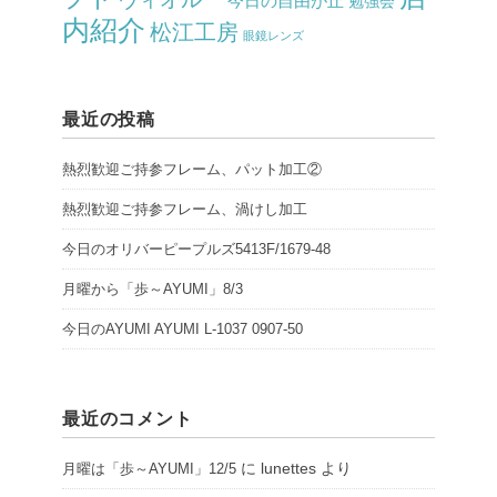
今日の自由が丘
勉強会
内紹介
松江工房
眼鏡レンズ
最近の投稿
熱烈歓迎ご持参フレーム、パット加工②
熱烈歓迎ご持参フレーム、渦けし加工
今日のオリバーピープルズ5413F/1679-48
月曜から「歩～AYUMI」8/3
今日のAYUMI AYUMI L-1037 0907-50
最近のコメント
に
lunettes
より
月曜は「歩～AYUMI」12/5