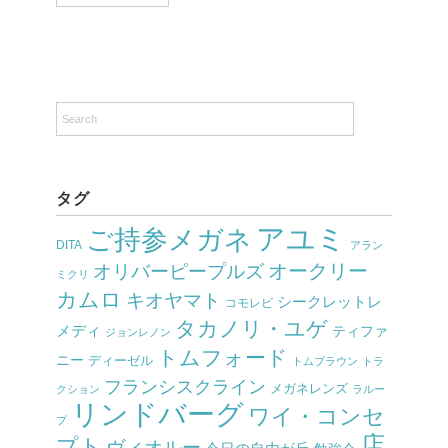
タグ
アユミ
ご持参メガネ
DITA
アラン
オークリー
オリバーピープルズ
ミクリ
カムロ
キオヤマト
シークレットレ
コモレビ
タカノリ・ユゲ
メディ
ティファ
ジョンレノン
トムフォード
ニー
ディーゼル
トムブラウン
トラ
フランシスクライン
メガネレンズ
クション
ラルー
リンドバーグ
ワイ・コンセ
プ
店
プト
ヴィオルー