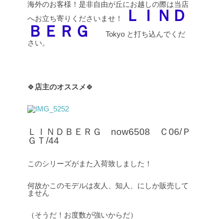
海外のお客様！是非自由が丘にお越しの際は当店
ＬＩＮＤ
へお立ち寄りくださいませ！
ＢＥＲＧ
Tokyo と打ち込んでくだ
さい。
🍀
店主のオススメ
🍀
ＬＩＮＤＢＥＲＧ now6508 Ｃ06/Ｐ
ＧＴ/44
このシリーズがまた入荷致しました！
何故かこのモデルは友人、知人、にしか販売して
ません
（そうだ！お度数が強いからだ）