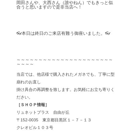
岡田さんや、大西さん（誰やねん）でもきっと似
合うと思いますので是非当店へ！
👓本日は終日のご来店有難う御座いました。👓
～～～～～～～～～～～～～～～～～～～～～～
～～～～
当店では、他店様で購入されたメガネでも、丁寧に型
崩れのお直し
掛け具合の再調整を致します。お気軽にお立ち寄りく
ださい。
［ＳＨＯＰ情報］
リュネットプラス 自由が丘
〒152-0035 東京都目黒区１－７－１３
クレオビル１０３号