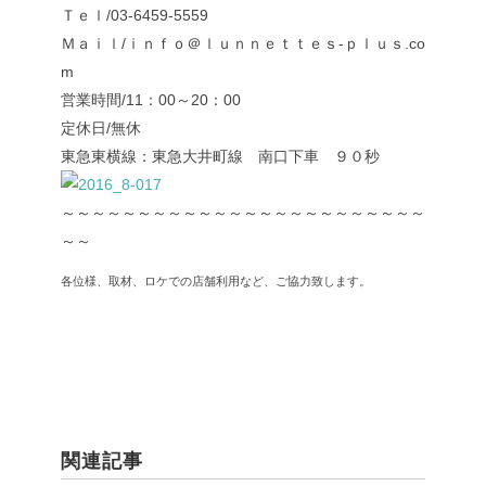
Ｔｅｌ/03-6459-5559
Ｍａｉｌ/ｉｎｆｏ＠ｌｕｎｎｅｔｔｅｓ-ｐｌｕｓ.co
m
営業時間/11：00～20：00
定休日/無休
東急東横線：東急大井町線 南口下車 ９０秒
～～～～～～～～～～～～～～～～～～～～～～～～
～～
各位様、取材、ロケでの店舗利用など、ご協力致します。
関連記事