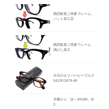
熱烈歓迎ご持参フレーム、
パット加工②
熱烈歓迎ご持参フレーム、
渦けし加工
今日のオリバーピープルズ
5413F/1679-48
月曜から「歩～AYUMI」8/
3