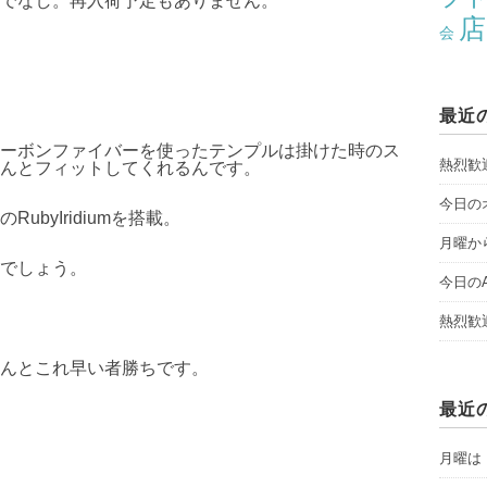
でなし。再入荷予定もありません。
店
会
最近
ーボンファイバーを使ったテンプルは掛けた時のス
熱烈歓
んとフィットしてくれるんです。
今日のオ
byIridiumを搭載。
月曜から
でしょう。
今日のAY
熱烈歓
んとこれ早い者勝ちです。
最近
月曜は「