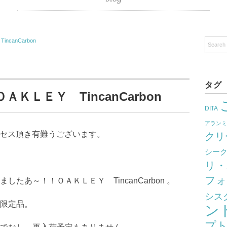
canCarbon
タグ
ＫＬＥＹ TincanCarbon
DITA
アラン
クセス頂き有難うございます。
クリ
シー
リ・
フォ
たあ～！！ＯＡＫＬＥＹ TincanCarbon 。
シス
限定品。
ン
プ