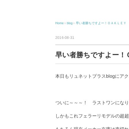
Home
›
blog
›
早い者勝ちですよー！ＯＡＫＬＥＹ Tin
2016-08-31
早い者勝ちですよー！ＯＡ
本日もリュネットプラスblogにア
ついに～～～！ ラストワンになりまし
しかもこれフェラーリモデルの超超