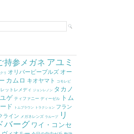
アユミ
ご持参メガネ
オー
オリバーピープルズ
ミクリ
カムロ
ー
キオヤマト
コモレビ
タカノ
クレットレメディ
ジョンレノン
ユゲ
トム
ティファニー
ディーゼル
ード
フラン
トムブラウン
トラクション
リ
クライン
メガネレンズ
ラループ
ドバーグ
ワイ・コンセ
ト
ヴィオルー
今日の自由が丘