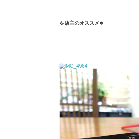
🍀
店主のオススメ
🍀