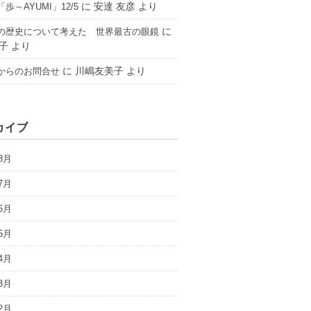
に
安達 友彦
より
歩～AYUMI」12/5
に
の歴史について考えた 世界最古の眼鏡
子
より
に
川嶋友美子
より
からのお問合せ
カイブ
8月
7月
6月
5月
4月
3月
2月