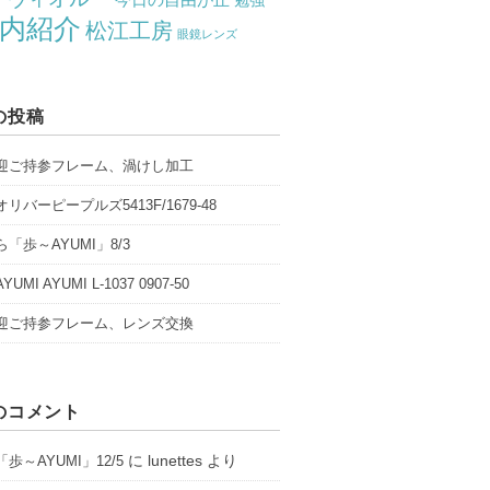
勉強
内紹介
松江工房
眼鏡レンズ
の投稿
迎ご持参フレーム、渦けし加工
リバーピープルズ5413F/1679-48
「歩～AYUMI」8/3
UMI AYUMI L-1037 0907-50
迎ご持参フレーム、レンズ交換
のコメント
に
lunettes
より
歩～AYUMI」12/5