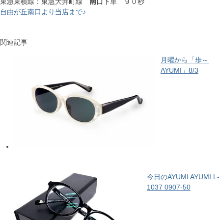
東急東横線：東急大井町線
南口
下車 ９０秒
自由が丘南口より当店まで♪
関連記事
月曜から「歩～
AYUMI」8/3
今日のAYUMI AYUMI L-
1037 0907-50