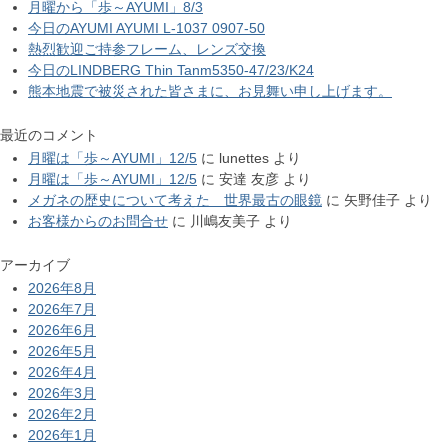
月曜から「歩～AYUMI」8/3
今日のAYUMI AYUMI L-1037 0907-50
熱烈歓迎ご持参フレーム、レンズ交換
今日のLINDBERG Thin Tanm5350-47/23/K24
熊本地震で被災された皆さまに、お見舞い申し上げます。
最近のコメント
月曜は「歩～AYUMI」12/5
に
lunettes
より
月曜は「歩～AYUMI」12/5
に
安達 友彦
より
メガネの歴史について考えた 世界最古の眼鏡
に
矢野佳子
より
お客様からのお問合せ
に
川嶋友美子
より
アーカイブ
2026年8月
2026年7月
2026年6月
2026年5月
2026年4月
2026年3月
2026年2月
2026年1月