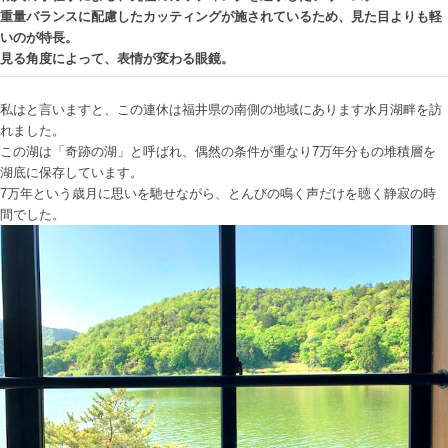
重量バランスに配慮したカッティングが施されているため、見た目よりも軽
いのが特長。
見る角度によって、表情が変わる眼鏡。
私はと言いますと、この連休は福井県の南側の地域にあります水月湖畔を訪
れました。
この湖は「奇跡の湖」と呼ばれ、偶然の条件が重なり7万年分もの堆積層を
湖底に保存しています。
7万年という歳月に思いを馳せながら、とんびの鳴く声だけを聴く静寂の時
間でした。