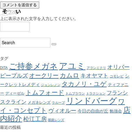
上に表示された文字を入力してください。
タグ
アユミ
ご持参メガネ
オリバー
DITA
アランミクリ
カムロ
オークリー
ピープルズ
キオヤマト
シ
コモレビ
タカノリ・ユゲ
ークレットレメディ
ティファニ
ジョンレノン
トムフォード
フランシ
ー
ディーゼル
トムブラウン
トラクション
リンドバーグ
ワ
スクライン
メガネレンズ
ラループ
店
イ・コンセプト
ヴィオルー
今日の自由が丘
勉強会
内紹介
松江工房
眼鏡レンズ
最近の投稿