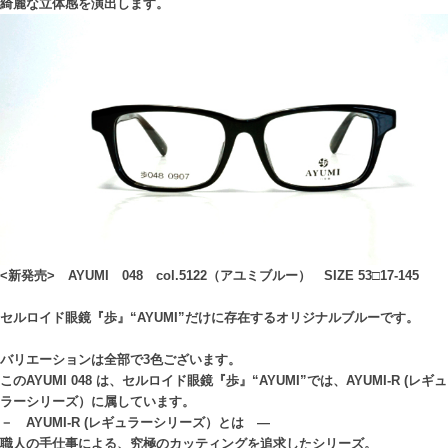
綺麗な立体感を演出します。
<新発売> AYUMI 048 col.5122（アユミブルー） SIZE 53□17-145
セルロイド眼鏡『歩』“AYUMI”だけに存在するオリジナルブルーです。
バリエーションは全部で3色ございます。
このAYUMI 048 は、セルロイド眼鏡『歩』“AYUMI”では、AYUMI-R (レギュ
ラーシリーズ）に属しています。
－ AYUMI-R (レギュラーシリーズ）とは ―
職人の手仕事による、究極のカッティングを追求したシリーズ。