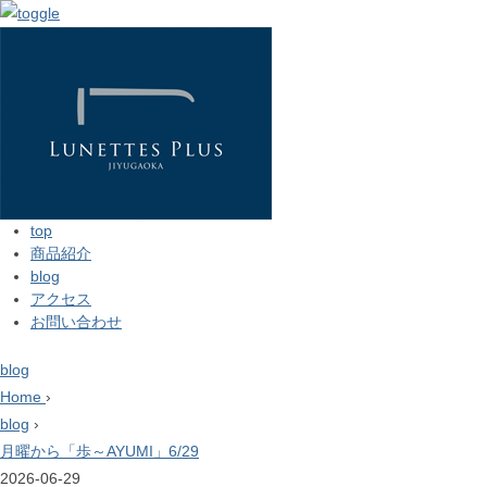
top
商品紹介
blog
アクセス
お問い合わせ
blog
Home
›
blog
›
月曜から「歩～AYUMI」6/29
2026-06-29