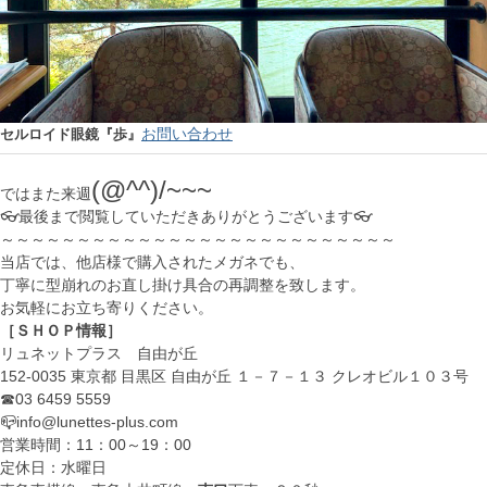
お問い合わせ
セルロイド眼鏡『歩』
(@^^)/~~~
ではまた来週
👓最後まで閲覧していただきありがとうございます👓
～～～～～～～～～～～～～～～～～～～～～～～～～～
当店では、他店様で購入されたメガネでも、
丁寧に型崩れのお直し掛け具合の再調整を致します。
お気軽にお立ち寄りください。
［ＳＨＯＰ情報］
リュネットプラス 自由が丘
152-0035 東京都 目黒区 自由が丘 １－７－１３ クレオビル１０３号
☎03 6459 5559
📪info@lunettes-plus.com
営業時間：11：00～19：00
定休日：水曜日