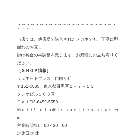
～～～～～～～～～～～～～～～～～～～～～～
～～～～
当店では、他店様で購入されたメガネでも、丁寧に型
崩れのお直し
掛け具合の再調整を致します。お気軽にお立ち寄りく
ださい。
［ＳＨＯＰ情報］
リュネットプラス 自由が丘
〒152-0035 東京都目黒区１－７－１３
クレオビル１０３号
Ｔｅｌ/03-6459-5559
Ｍａｉｌ/ｉｎｆｏ＠ｌｕｎｎｅｔｔｅｓ-ｐｌｕｓ.co
m
営業時間/11：00～20：00
定休日/無休