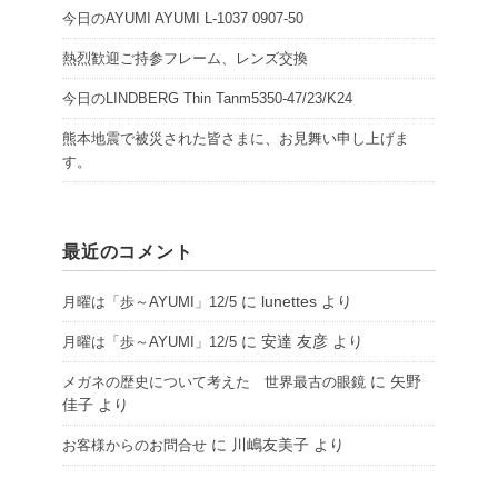
今日のAYUMI AYUMI L-1037 0907-50
熱烈歓迎ご持参フレーム、レンズ交換
今日のLINDBERG Thin Tanm5350-47/23/K24
熊本地震で被災された皆さまに、お見舞い申し上げま
す。
最近のコメント
に
lunettes
より
月曜は「歩～AYUMI」12/5
に
安達 友彦
より
月曜は「歩～AYUMI」12/5
に
矢野
メガネの歴史について考えた 世界最古の眼鏡
佳子
より
に
川嶋友美子
より
お客様からのお問合せ