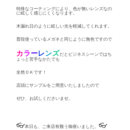
特殊なコーティングにより、色が無いレンズなの
に眩しく感じにくくなります。
木漏れ日のように眩しい光を軽減してくれます。
普段使っているメガネと同じように無色ですので
カ
ラ
ー
レ
ン
ズ
だとビジネスシーンではち
ょっと苦手なかたでも
全然ＯＫです！
店頭にサンプルをご用意いたしましたので
ぜひ、お試しくださいませ。
👓
👓
本日も、ご来店有難う御座いました。