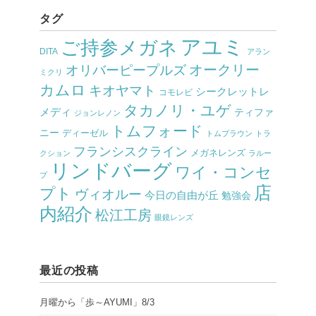
タグ
アユミ
ご持参メガネ
DITA
アラン
オークリー
オリバーピープルズ
ミクリ
カムロ
キオヤマト
シークレットレ
コモレビ
タカノリ・ユゲ
メディ
ティファ
ジョンレノン
トムフォード
ニー
ディーゼル
トムブラウン
トラ
フランシスクライン
メガネレンズ
クション
ラルー
リンドバーグ
ワイ・コンセ
プ
店
プト
ヴィオルー
今日の自由が丘
勉強会
内紹介
松江工房
眼鏡レンズ
最近の投稿
月曜から「歩～AYUMI」8/3