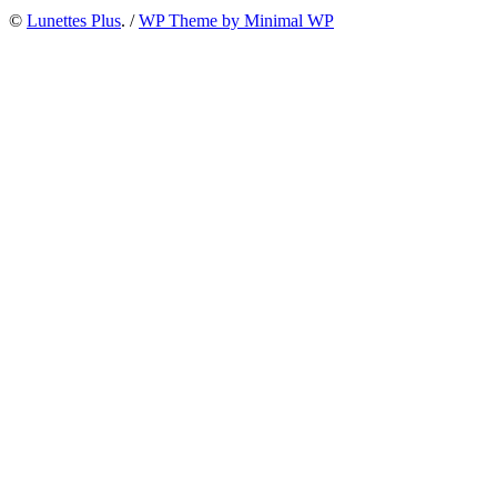
©
Lunettes Plus
. /
WP Theme by Minimal WP