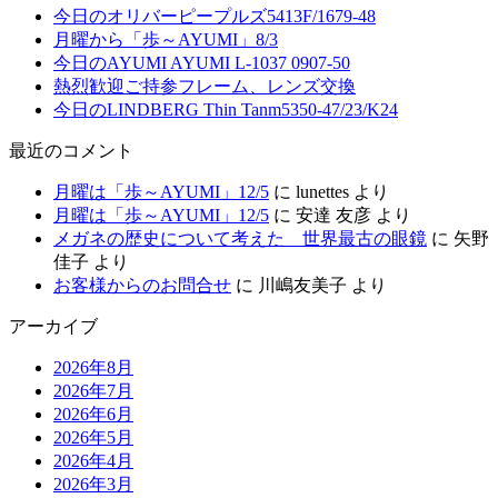
今日のオリバーピープルズ5413F/1679-48
月曜から「歩～AYUMI」8/3
今日のAYUMI AYUMI L-1037 0907-50
熱烈歓迎ご持参フレーム、レンズ交換
今日のLINDBERG Thin Tanm5350-47/23/K24
最近のコメント
月曜は「歩～AYUMI」12/5
に
lunettes
より
月曜は「歩～AYUMI」12/5
に
安達 友彦
より
メガネの歴史について考えた 世界最古の眼鏡
に
矢野
佳子
より
お客様からのお問合せ
に
川嶋友美子
より
アーカイブ
2026年8月
2026年7月
2026年6月
2026年5月
2026年4月
2026年3月