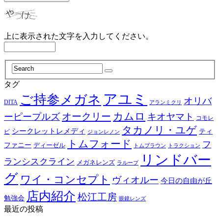
上に表示された文字を入力してください。
タグ
アユミ
ご持参メガネ
オリバ
DITA
アランミクリ
カムロ
オークリー
ーピープルズ
キオヤマト
コモレ
タカノリ・ユゲ
シークレットレメディ
ティ
ビ
ジョンレノン
トムフォード
フ
ファニー
ディーゼル
トラクション
トムブラウン
リンドバー
ランシスクライン
メガネレンズ
ラループ
グ
ワイ・コンセプト
ヴィオルー
今日の自由が丘
店内紹介
松江工房
勉強会
眼鏡レンズ
最近の投稿