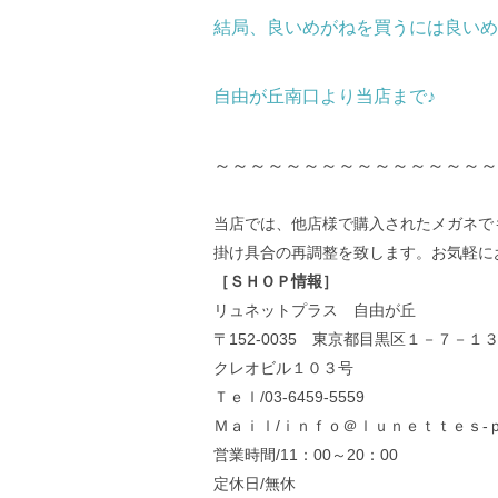
結局、良いめがねを買うには良いめ
自由が丘南口より当店まで♪
～～～～～～～～～～～～～～～～
当店では、他店様で購入されたメガネで
掛け具合の再調整を致します。お気軽に
［ＳＨＯＰ情報］
リュネットプラス 自由が丘
〒152-0035 東京都目黒区１－７－１
クレオビル１０３号
Ｔｅｌ/03-6459-5559
Ｍａｉｌ/ｉｎｆｏ＠ｌｕｎｅｔｔｅｓ-ｐ
営業時間/11：00～20：00
定休日/無休