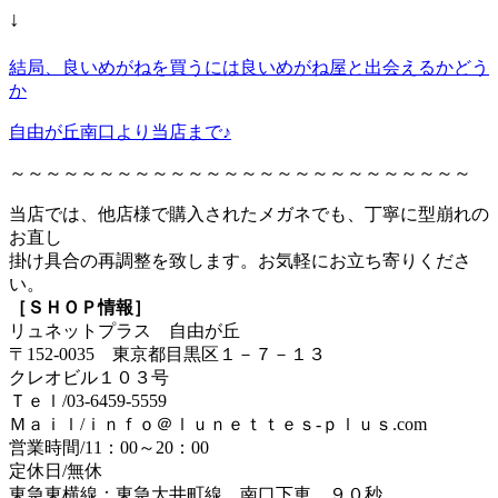
↓
結局、良いめがねを買うには良いめがね屋と出会えるかどう
か
自由が丘南口より当店まで♪
～～～～～～～～～～～～～～～～～～～～～～～～～～
当店では、他店様で購入されたメガネでも、丁寧に型崩れの
お直し
掛け具合の再調整を致します。お気軽にお立ち寄りくださ
い。
［ＳＨＯＰ情報］
リュネットプラス 自由が丘
〒152-0035 東京都目黒区１－７－１３
クレオビル１０３号
Ｔｅｌ/03-6459-5559
Ｍａｉｌ/ｉｎｆｏ＠ｌｕｎｅｔｔｅｓ-ｐｌｕｓ.com
営業時間/11：00～20：00
定休日/無休
東急東横線：東急大井町線 南口下車 ９０秒