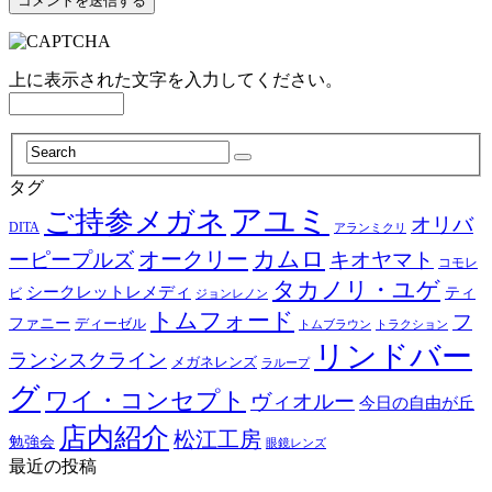
上に表示された文字を入力してください。
タグ
アユミ
ご持参メガネ
オリバ
DITA
アランミクリ
カムロ
オークリー
ーピープルズ
キオヤマト
コモレ
タカノリ・ユゲ
シークレットレメディ
ティ
ビ
ジョンレノン
トムフォード
フ
ファニー
ディーゼル
トラクション
トムブラウン
リンドバー
ランシスクライン
メガネレンズ
ラループ
グ
ワイ・コンセプト
ヴィオルー
今日の自由が丘
店内紹介
松江工房
勉強会
眼鏡レンズ
最近の投稿