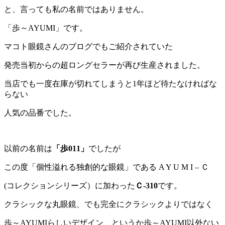
と、言っても私の名前ではありません。
「歩～AYUMI」です。
マコト眼鏡さんのブログでもご紹介されていた
発売当初からの超ロングセラーが再び生産されました。
当店でも一度在庫が切れてしまうと1年ほど待たなければな
らない
人気の品番でした。
以前の名前は
「歩011」
でしたが
この度「個性溢れる独創的な眼鏡」である A Y U M I – Ｃ
(コレクションシリーズ）に加わった
Ｃ-310
です。
クラシックな丸眼鏡、でも完全にクラシックよりではなく
歩～AYUMIらしいデザイン、というか歩～AYUMI以外ない