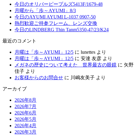
今日のオリバーピープルズ5413F/1679-48
月曜から「歩～AYUMI」8/3
今日のAYUMI AYUMI L-1037 0907-50
熱烈歓迎ご持参フレーム、レンズ交換
今日のLINDBERG Thin Tanm5350-47/23/K24
最近のコメント
月曜は「歩～AYUMI」12/5
に
lunettes
より
月曜は「歩～AYUMI」12/5
に
安達 友彦
より
メガネの歴史について考えた 世界最古の眼鏡
に
矢野
佳子
より
お客様からのお問合せ
に
川嶋友美子
より
アーカイブ
2026年8月
2026年7月
2026年6月
2026年5月
2026年4月
2026年3月