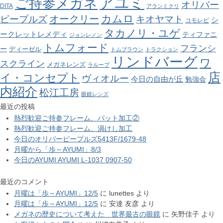
アユミ
ご持参メガネ
オリバー
DITA
アランミクリ
カムロ
オークリー
ピープルズ
キオヤマト
シ
コモレビ
タカノリ・ユゲ
ークレットレメディ
ティファニ
ジョンレノン
トムフォード
フランシ
ー
ディーゼル
トムブラウン
トラクション
リンドバーグ
ワ
スクライン
メガネレンズ
ラループ
店
イ・コンセプト
ヴィオルー
今日の自由が丘
勉強会
内紹介
松江工房
眼鏡レンズ
最近の投稿
熱烈歓迎ご持参フレーム、パット加工②
熱烈歓迎ご持参フレーム、渦けし加工
今日のオリバーピープルズ5413F/1679-48
月曜から「歩～AYUMI」8/3
今日のAYUMI AYUMI L-1037 0907-50
最近のコメント
月曜は「歩～AYUMI」12/5
に
lunettes
より
月曜は「歩～AYUMI」12/5
に
安達 友彦
より
メガネの歴史について考えた 世界最古の眼鏡
に
矢野佳子
より