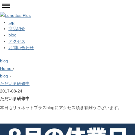
top
商品紹介
blog
アクセス
お問い合わせ
blog
Home
›
blog
›
ただいま研修中
2017-08-24
ただいま研修中
本日もリュネットプラスblogにアクセス頂き有難うございます。