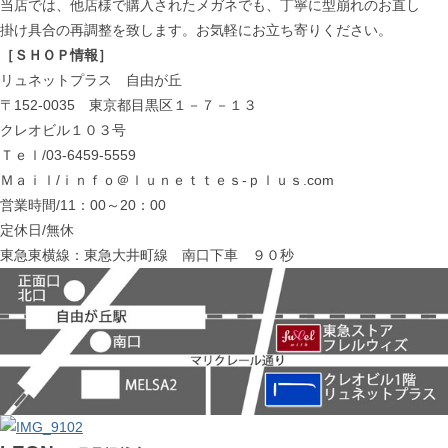
当店では、他店様で購入されたメガネでも、丁寧に型崩れのお直し
掛け具合の再調整を致します。お気軽にお立ち寄りください。
［ＳＨＯＰ情報］
リュネットプラス 自由が丘
〒152-0035 東京都目黒区１－７－１３
クレオビル１０３号
Ｔｅｌ/03-6459-5559
Ｍａｉｌ/ｉｎｆｏ＠ｌｕｎｅｔｔｅｓ-ｐｌｕｓ.com
営業時間/11：00～20：00
定休日/無休
東急東横線：東急大井町線 南口下車 ９０秒