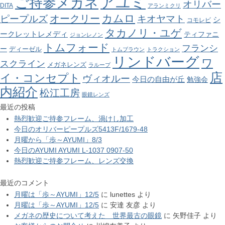
アユミ
ご持参メガネ
オリバー
DITA
アランミクリ
カムロ
オークリー
ピープルズ
キオヤマト
シ
コモレビ
タカノリ・ユゲ
ークレットレメディ
ティファニ
ジョンレノン
トムフォード
フランシ
ー
ディーゼル
トムブラウン
トラクション
リンドバーグ
ワ
スクライン
メガネレンズ
ラループ
店
イ・コンセプト
ヴィオルー
今日の自由が丘
勉強会
内紹介
松江工房
眼鏡レンズ
最近の投稿
熱烈歓迎ご持参フレーム、渦けし加工
今日のオリバーピープルズ5413F/1679-48
月曜から「歩～AYUMI」8/3
今日のAYUMI AYUMI L-1037 0907-50
熱烈歓迎ご持参フレーム、レンズ交換
最近のコメント
月曜は「歩～AYUMI」12/5
に
lunettes
より
月曜は「歩～AYUMI」12/5
に
安達 友彦
より
メガネの歴史について考えた 世界最古の眼鏡
に
矢野佳子
より