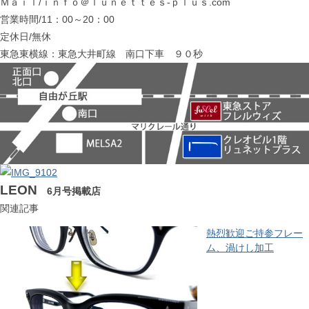
Ｍａｉｌ/ｉｎｆｏ＠ｌｕｎｅｔｔｅｓ-ｐｌｕｓ.com
営業時間/11：00～20：00
定休日/無休
東急東横線：東急大井町線 南口下車 ９０秒
LEON
6月号掲載店
関連記事
熱烈歓迎ご持参フレー
ム、渦けし加工