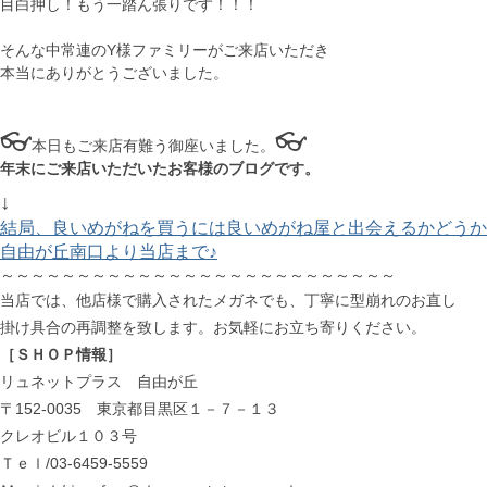
目白押し！もう一踏ん張りです！！！
そんな中常連のY様ファミリーがご来店いただき
本当にありがとうございました。
👓
👓
本日もご来店有難う御座いました。
年末にご来店いただいたお客様のブログです。
↓
結局、良いめがねを買うには良いめがね屋と出会えるかどうか
自由が丘南口より当店まで♪
～～～～～～～～～～～～～～～～～～～～～～～～～～
当店では、他店様で購入されたメガネでも、丁寧に型崩れのお直し
掛け具合の再調整を致します。お気軽にお立ち寄りください。
［ＳＨＯＰ情報］
リュネットプラス 自由が丘
〒152-0035 東京都目黒区１－７－１３
クレオビル１０３号
Ｔｅｌ/03-6459-5559