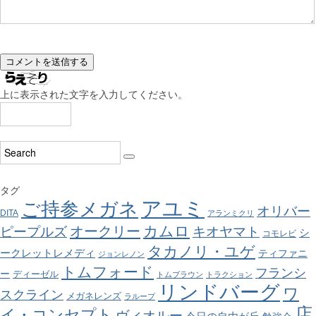
上に表示された文字を入力してください。
タグ
アユミ
ご持参メガネ
オリバー
DITA
アランミクリ
カムロ
オークリー
ピープルズ
キオヤマト
シ
コモレビ
タカノリ・ユゲ
ークレットレメディ
ティファニ
ジョンレノン
トムフォード
フランシ
ー
ディーゼル
トムブラウン
トラクション
リンドバーグ
ワ
スクライン
メガネレンズ
ラループ
店
イ・コンセプト
ヴィオルー