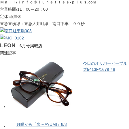
Ｍａｉｌ/ｉｎｆｏ＠ｌｕｎｅｔｔｅｓ-ｐｌｕｓ.com
営業時間/11：00～20：00
定休日/無休
東急東横線：東急大井町線 南口下車 ９０秒
LEON
6月号掲載店
関連記事
今日のオリバーピープル
ズ5413F/1679-48
月曜から「歩～AYUMI」8/3