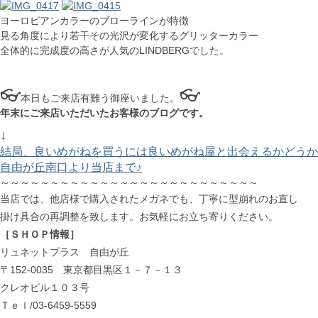
ヨーロピアンカラーのブローラインが特徴
見る角度により若干その光沢が変化するグリッターカラー
全体的に完成度の高さが人気のLINDBERGでした。
👓
👓
本日もご来店有難う御座いました。
年末にご来店いただいたお客様のブログです。
↓
結局、良いめがねを買うには良いめがね屋と出会えるかどうか
自由が丘南口より当店まで♪
～～～～～～～～～～～～～～～～～～～～～～～～～～
当店では、他店様で購入されたメガネでも、丁寧に型崩れのお直し
掛け具合の再調整を致します。お気軽にお立ち寄りください。
［ＳＨＯＰ情報］
リュネットプラス 自由が丘
〒152-0035 東京都目黒区１－７－１３
クレオビル１０３号
Ｔｅｌ/03-6459-5559