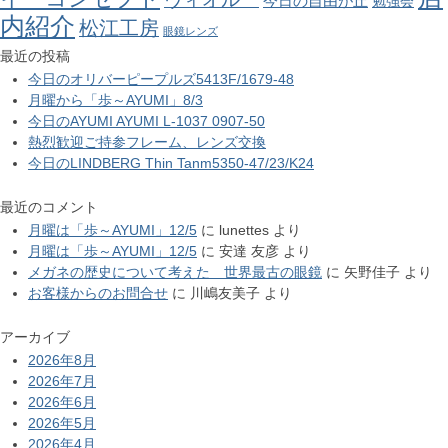
今日の自由が丘
勉強会
内紹介
松江工房
眼鏡レンズ
最近の投稿
今日のオリバーピープルズ5413F/1679-48
月曜から「歩～AYUMI」8/3
今日のAYUMI AYUMI L-1037 0907-50
熱烈歓迎ご持参フレーム、レンズ交換
今日のLINDBERG Thin Tanm5350-47/23/K24
最近のコメント
月曜は「歩～AYUMI」12/5
に
lunettes
より
月曜は「歩～AYUMI」12/5
に
安達 友彦
より
メガネの歴史について考えた 世界最古の眼鏡
に
矢野佳子
より
お客様からのお問合せ
に
川嶋友美子
より
アーカイブ
2026年8月
2026年7月
2026年6月
2026年5月
2026年4月