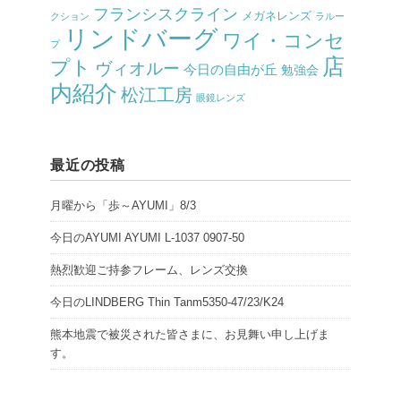
フランシスクライン
メガネレンズ
クション
ラルー
リンドバーグ
ワイ・コンセ
プ
店
プト
ヴィオルー
今日の自由が丘
勉強会
内紹介
松江工房
眼鏡レンズ
最近の投稿
月曜から「歩～AYUMI」8/3
今日のAYUMI AYUMI L-1037 0907-50
熱烈歓迎ご持参フレーム、レンズ交換
今日のLINDBERG Thin Tanm5350-47/23/K24
熊本地震で被災された皆さまに、お見舞い申し上げま
す。