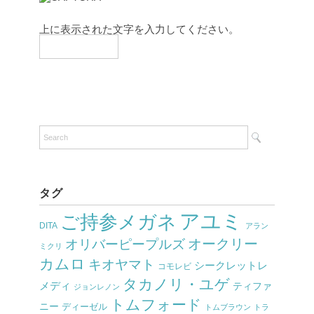
上に表示された文字を入力してください。
タグ
アユミ
ご持参メガネ
DITA
アラン
オークリー
オリバーピープルズ
ミクリ
カムロ
キオヤマト
シークレットレ
コモレビ
タカノリ・ユゲ
メディ
ティファ
ジョンレノン
トムフォード
ニー
ディーゼル
トムブラウン
トラ