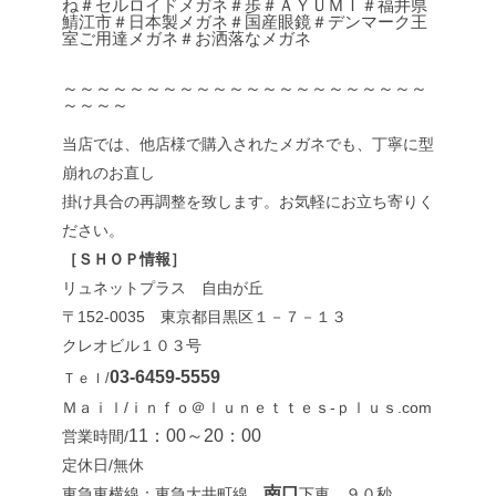
ね＃セルロイドメガネ＃歩＃ＡＹＵＭＩ＃福井県
鯖江市＃日本製メガネ＃国産眼鏡＃デンマーク王
室ご用達メガネ＃お洒落なメガネ
～～～～～～～～～～～～～～～～～～～～～～
～～～～
当店では、他店様で購入されたメガネでも、丁寧に型
崩れのお直し
掛け具合の再調整を致します。お気軽にお立ち寄りく
ださい。
［ＳＨＯＰ情報］
リュネットプラス 自由が丘
〒152-0035 東京都目黒区１－７－１３
クレオビル１０３号
03-6459-5559
Ｔｅｌ/
Ｍａｉｌ/ｉｎｆｏ＠ｌｕｎｅｔｔｅｓ-ｐｌｕｓ.com
11：00～20：00
営業時間/
定休日/無休
南口
東急東横線：東急大井町線
下車 ９０秒