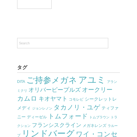
タグ
アユミ
ご持参メガネ
DITA
アラン
オークリー
オリバーピープルズ
ミクリ
カムロ
キオヤマト
シークレットレ
コモレビ
タカノリ・ユゲ
メディ
ティファ
ジョンレノン
トムフォード
ニー
ディーゼル
トムブラウン
トラ
フランシスクライン
メガネレンズ
クション
ラルー
リンドバーグ
ワイ・コンセ
プ