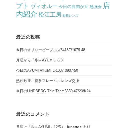
店
プト
ヴィオルー
今日の自由が丘
勉強会
内紹介
松江工房
眼鏡レンズ
最近の投稿
今日のオリバーピープルズ5413F/1679-48
月曜から「歩～AYUMI」8/3
今日のAYUMI AYUMI L-1037 0907-50
熱烈歓迎ご持参フレーム、レンズ交換
今日のLINDBERG Thin Tanm5350-47/23/K24
最近のコメント
に
lunettes
より
月曜は「歩～AYUMI」12/5