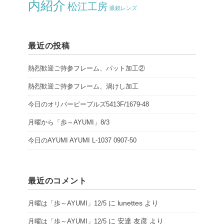
内紹介
松江工房
眼鏡レンズ
最近の投稿
熱烈歓迎ご持参フレーム、パット加工②
熱烈歓迎ご持参フレーム、渦けし加工
今日のオリバーピープルズ5413F/1679-48
月曜から「歩～AYUMI」8/3
今日のAYUMI AYUMI L-1037 0907-50
最近のコメント
に
lunettes
より
月曜は「歩～AYUMI」12/5
に
安達 友彦
より
月曜は「歩～AYUMI」12/5