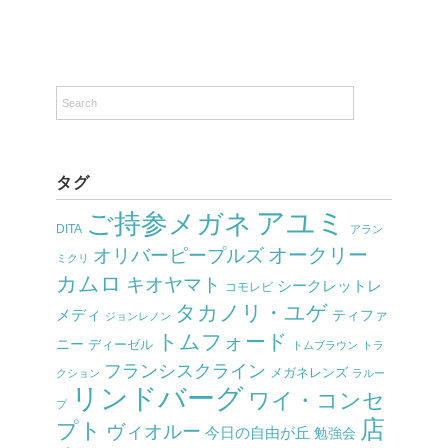
タグ
アユミ
ご持参メガネ
DITA
アラン
オークリー
オリバーピープルズ
ミクリ
カムロ
キオヤマト
シークレットレ
コモレビ
タカノリ・ユゲ
メディ
ティファ
ジョンレノン
トムフォード
ニー
ディーゼル
トムブラウン
トラ
フランシスクライン
メガネレンズ
クション
ラルー
リンドバーグ
ワイ・コンセ
プ
店
プト
ヴィオルー
今日の自由が丘
勉強会