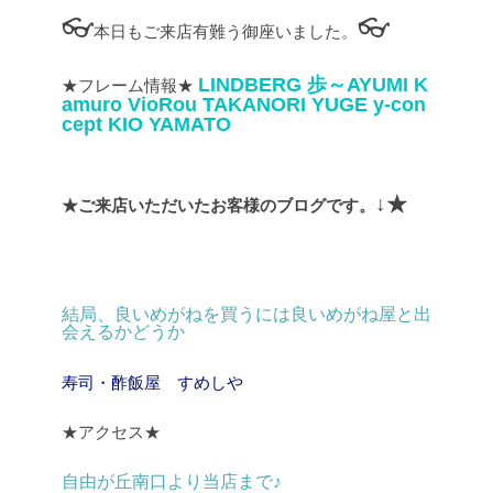
👓
👓
本日もご来店有難う御座いました。
LINDBERG
歩～AYUMI
K
★フレーム情報★
amuro
VioRou
TAKANORI YUGE
y-con
cept
KIO YAMATO
↓★
★ご来店いただいたお客様のブログです。
結局、良いめがねを買うには良いめがね屋と出
会えるかどうか
寿司・酢飯屋 すめしや
★アクセス★
自由が丘南口より当店まで♪