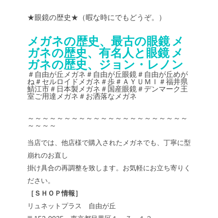
★眼鏡の歴史★（暇な時にでもどうぞ。）
メガネの歴史、最古の眼鏡
メ
ガネの歴史、有名人と眼鏡
メ
ガネの歴史、ジョン・レノン
＃自由が丘メガネ＃自由が丘眼鏡＃自由が丘めが
ね＃セルロイドメガネ＃歩＃ＡＹＵＭＩ＃福井県
鯖江市＃日本製メガネ＃国産眼鏡＃デンマーク王
室ご用達メガネ＃お洒落なメガネ
～～～～～～～～～～～～～～～～～～～～～～
～～～～
当店では、他店様で購入されたメガネでも、丁寧に型
崩れのお直し
掛け具合の再調整を致します。お気軽にお立ち寄りく
ださい。
［ＳＨＯＰ情報］
リュネットプラス 自由が丘