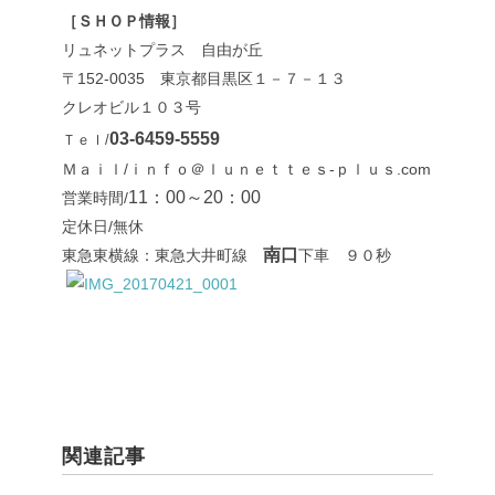
［ＳＨＯＰ情報］
リュネットプラス 自由が丘
〒152-0035 東京都目黒区１－７－１３
クレオビル１０３号
03-6459-5559
Ｔｅｌ/
Ｍａｉｌ/ｉｎｆｏ＠ｌｕｎｅｔｔｅｓ-ｐｌｕｓ.com
11：00～20：00
営業時間/
定休日/無休
南口
東急東横線：東急大井町線
下車 ９０秒
関連記事