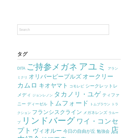
タグ
アユミ
ご持参メガネ
DITA
アラン
オークリー
オリバーピープルズ
ミクリ
カムロ
キオヤマト
シークレットレ
コモレビ
タカノリ・ユゲ
メディ
ティファ
ジョンレノン
トムフォード
ニー
ディーゼル
トムブラウン
トラ
フランシスクライン
メガネレンズ
クション
ラルー
リンドバーグ
ワイ・コンセ
プ
店
プト
ヴィオルー
今日の自由が丘
勉強会