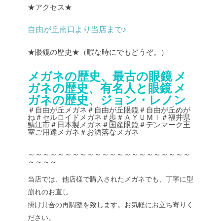
★アクセス★
自由が丘南口より当店まで♪
★眼鏡の歴史★（暇な時にでもどうぞ。）
メガネの歴史、最古の眼鏡
メ
ガネの歴史、有名人と眼鏡
メ
ガネの歴史、ジョン・レノン
＃自由が丘メガネ＃自由が丘眼鏡＃自由が丘めが
ね＃セルロイドメガネ＃歩＃ＡＹＵＭＩ＃福井県
鯖江市＃日本製メガネ＃国産眼鏡＃デンマーク王
室ご用達メガネ＃お洒落なメガネ
～～～～～～～～～～～～～～～～～～～～～～
～～～～
当店では、他店様で購入されたメガネでも、丁寧に型
崩れのお直し
掛け具合の再調整を致します。お気軽にお立ち寄りく
ださい。