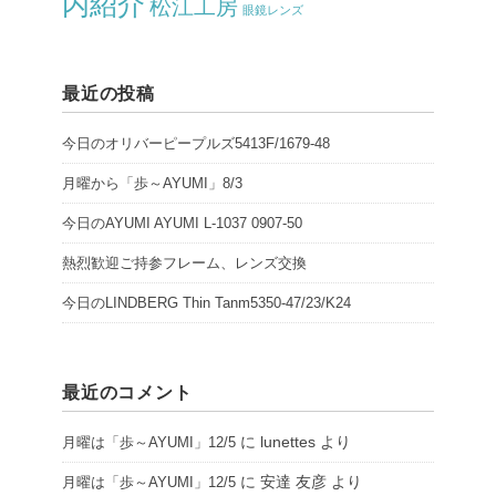
内紹介
松江工房
眼鏡レンズ
最近の投稿
今日のオリバーピープルズ5413F/1679-48
月曜から「歩～AYUMI」8/3
今日のAYUMI AYUMI L-1037 0907-50
熱烈歓迎ご持参フレーム、レンズ交換
今日のLINDBERG Thin Tanm5350-47/23/K24
最近のコメント
に
lunettes
より
月曜は「歩～AYUMI」12/5
に
安達 友彦
より
月曜は「歩～AYUMI」12/5