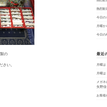
熱烈歓
熱烈歓
今日のオ
月曜から
今日のAY
製の
最近
ください。
月曜は「
月曜は「
メガネ
矢野佳
お客様