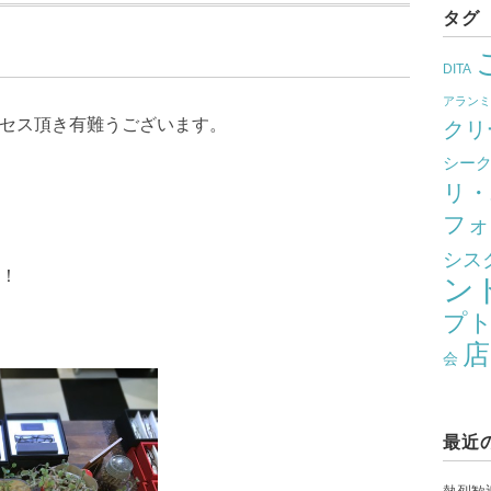
タグ
DITA
アラン
クセス頂き有難うございます。
クリ
シー
リ・
フォ
シス
！
ン
プ
店
会
最近