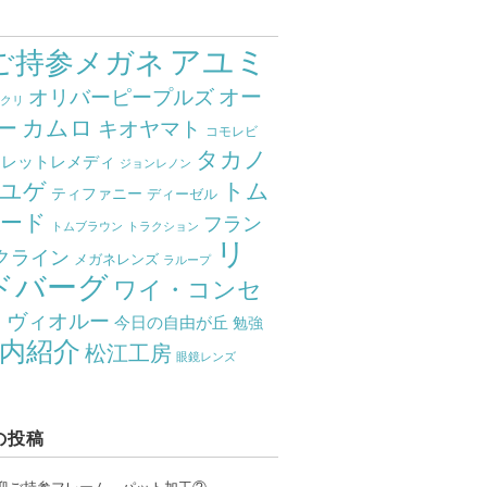
アユミ
ご持参メガネ
オー
オリバーピープルズ
ミクリ
カムロ
ー
キオヤマト
コモレビ
タカノ
クレットレメディ
ジョンレノン
ユゲ
トム
ティファニー
ディーゼル
ード
フラン
トムブラウン
トラクション
リ
クライン
メガネレンズ
ラループ
ドバーグ
ワイ・コンセ
ト
ヴィオルー
今日の自由が丘
勉強
内紹介
松江工房
眼鏡レンズ
の投稿