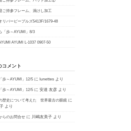
迎ご持参フレーム、パット加工②
迎ご持参フレーム、渦けし加工
リバーピープルズ5413F/1679-48
「歩～AYUMI」8/3
UMI AYUMI L-1037 0907-50
のコメント
に
lunettes
より
歩～AYUMI」12/5
に
安達 友彦
より
歩～AYUMI」12/5
に
の歴史について考えた 世界最古の眼鏡
子
より
に
川嶋友美子
より
からのお問合せ