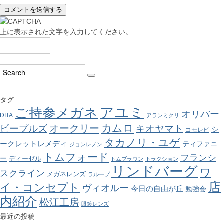
上に表示された文字を入力してください。
タグ
アユミ
ご持参メガネ
オリバー
DITA
アランミクリ
カムロ
オークリー
ピープルズ
キオヤマト
シ
コモレビ
タカノリ・ユゲ
ークレットレメディ
ティファニ
ジョンレノン
トムフォード
フランシ
ー
ディーゼル
トムブラウン
トラクション
リンドバーグ
ワ
スクライン
メガネレンズ
ラループ
店
イ・コンセプト
ヴィオルー
今日の自由が丘
勉強会
内紹介
松江工房
眼鏡レンズ
最近の投稿