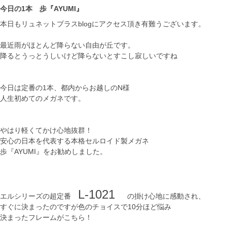
今日の1本 歩『AYUMI』
本日もリュネットプラスblogにアクセス頂き有難うございます。
最近雨がほとんど降らない自由が丘です。
降るとうっとうしいけど降らないとすこし寂しいですね
今日は定番の1本、都内からお越しのN様
人生初めてのメガネです。
やはり軽くてかけ心地抜群！
安心の日本を代表する本格セルロイド製メガネ
歩『AYUMI』をお勧めしました。
L-1021
エルシリーズの超定番
の掛け心地に感動され、
すぐに決まったのですが色のチョイスで10分ほど悩み
決まったフレームがこちら！