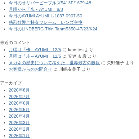
今日のオリバーピープルズ5413F/1679-48
月曜から「歩～AYUMI」8/3
今日のAYUMI AYUMI L-1037 0907-50
熱烈歓迎ご持参フレーム、レンズ交換
今日のLINDBERG Thin Tanm5350-47/23/K24
最近のコメント
月曜は「歩～AYUMI」12/5
に
lunettes
より
月曜は「歩～AYUMI」12/5
に
安達 友彦
より
メガネの歴史について考えた 世界最古の眼鏡
に
矢野佳子
より
お客様からのお問合せ
に
川嶋友美子
より
アーカイブ
2026年8月
2026年7月
2026年6月
2026年5月
2026年4月
2026年3月
2026年2月
2026年1月