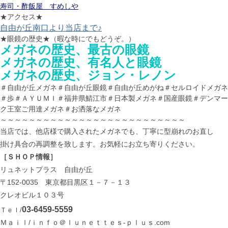
寿司・酢飯屋 すめしや
★アクセス★
自由が丘南口より当店まで♪
★眼鏡の歴史★（暇な時にでもどうぞ。）
メガネの歴史、最古の眼鏡
メガネの歴史、有名人と眼鏡
メガネの歴史、ジョン・レノン
＃自由が丘メガネ＃自由が丘眼鏡＃自由が丘めがね＃セルロイドメガネ
＃歩＃ＡＹＵＭＩ＃福井県鯖江市＃日本製メガネ＃国産眼鏡＃デンマー
ク王室ご用達メガネ＃お洒落なメガネ
～～～～～～～～～～～～～～～～～～～～～～～～～～
当店では、他店様で購入されたメガネでも、丁寧に型崩れのお直し
掛け具合の再調整を致します。お気軽にお立ち寄りください。
［ＳＨＯＰ情報］
リュネットプラス 自由が丘
〒152-0035 東京都目黒区１－７－１３
クレオビル１０３号
03-6459-5559
Ｔｅｌ/
Ｍａｉｌ/ｉｎｆｏ＠ｌｕｎｅｔｔｅｓ-ｐｌｕｓ.com