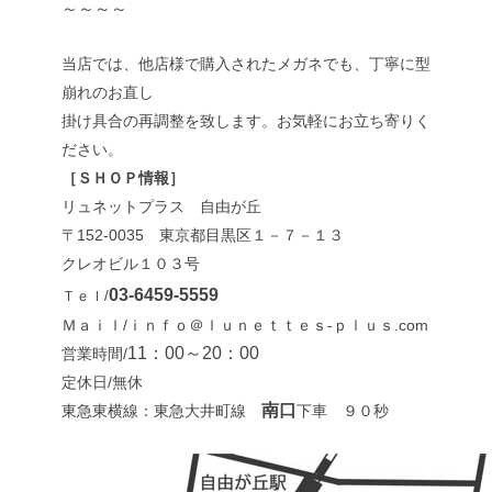
～～～～
当店では、他店様で購入されたメガネでも、丁寧に型
崩れのお直し
掛け具合の再調整を致します。お気軽にお立ち寄りく
ださい。
［ＳＨＯＰ情報］
リュネットプラス 自由が丘
〒152-0035 東京都目黒区１－７－１３
クレオビル１０３号
03-6459-5559
Ｔｅｌ/
Ｍａｉｌ/ｉｎｆｏ＠ｌｕｎｅｔｔｅｓ-ｐｌｕｓ.com
11：00～20：00
営業時間/
定休日/無休
南口
東急東横線：東急大井町線
下車 ９０秒