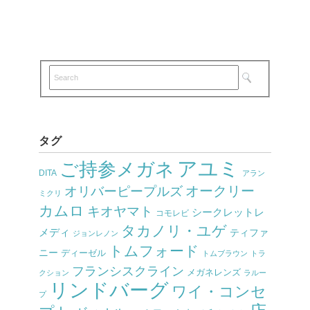
タグ
アユミ
ご持参メガネ
DITA
アラン
オークリー
オリバーピープルズ
ミクリ
カムロ
キオヤマト
シークレットレ
コモレビ
タカノリ・ユゲ
メディ
ティファ
ジョンレノン
トムフォード
ニー
ディーゼル
トムブラウン
トラ
フランシスクライン
メガネレンズ
クション
ラルー
リンドバーグ
ワイ・コンセ
プ