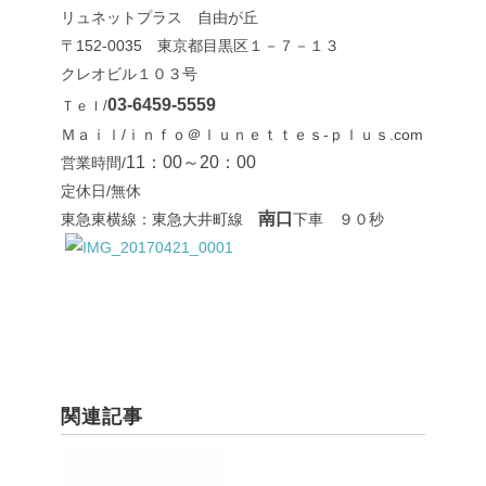
リュネットプラス 自由が丘
〒152-0035 東京都目黒区１－７－１３
クレオビル１０３号
03-6459-5559
Ｔｅｌ/
Ｍａｉｌ/ｉｎｆｏ＠ｌｕｎｅｔｔｅｓ-ｐｌｕｓ.com
11：00～20：00
営業時間/
定休日/無休
南口
東急東横線：東急大井町線
下車 ９０秒
関連記事