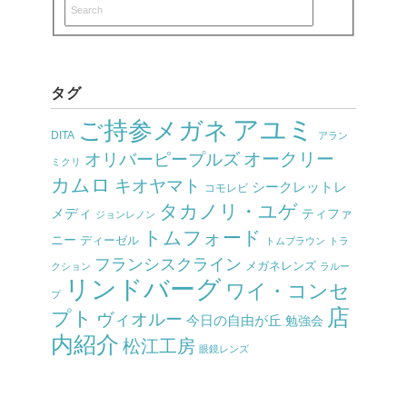
タグ
アユミ
ご持参メガネ
DITA
アラン
オークリー
オリバーピープルズ
ミクリ
カムロ
キオヤマト
シークレットレ
コモレビ
タカノリ・ユゲ
メディ
ティファ
ジョンレノン
トムフォード
ニー
ディーゼル
トムブラウン
トラ
フランシスクライン
メガネレンズ
クション
ラルー
リンドバーグ
ワイ・コンセ
プ
店
プト
ヴィオルー
今日の自由が丘
勉強会
内紹介
松江工房
眼鏡レンズ