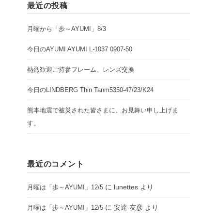
最近の投稿
月曜から「歩～AYUMI」8/3
今日のAYUMI AYUMI L-1037 0907-50
熱烈歓迎ご持参フレーム、レンズ交換
今日のLINDBERG Thin Tanm5350-47/23/K24
熊本地震で被災された皆さまに、お見舞い申し上げま
す。
最近のコメント
に
lunettes
より
月曜は「歩～AYUMI」12/5
に
安達 友彦
より
月曜は「歩～AYUMI」12/5