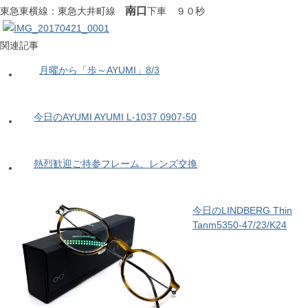
南口
東急東横線：東急大井町線
下車 ９０秒
関連記事
月曜から「歩～AYUMI」8/3
今日のAYUMI AYUMI L-1037 0907-50
熱烈歓迎ご持参フレーム、レンズ交換
今日のLINDBERG Thin
Tanm5350-47/23/K24