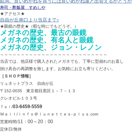
結局、良いめがねを買うには良いめがね屋と出会えるかどうか
寿司・酢飯屋 すめしや
★アクセス★
自由が丘南口より当店まで♪
★眼鏡の歴史★（暇な時にでもどうぞ。）
メガネの歴史、最古の眼鏡
メガネの歴史、有名人と眼鏡
メガネの歴史、ジョン・レノン
～～～～～～～～～～～～～～～～～～～～～～～～～～
当店では、他店様で購入されたメガネでも、丁寧に型崩れのお直し
掛け具合の再調整を致します。お気軽にお立ち寄りください。
［ＳＨＯＰ情報］
リュネットプラス 自由が丘
〒152-0035 東京都目黒区１－７－１３
クレオビル１０３号
03-6459-5559
Ｔｅｌ/
Ｍａｉｌ/ｉｎｆｏ＠ｌｕｎｅｔｔｅｓ-ｐｌｕｓ.com
11：00～20：00
営業時間/
定休日/無休