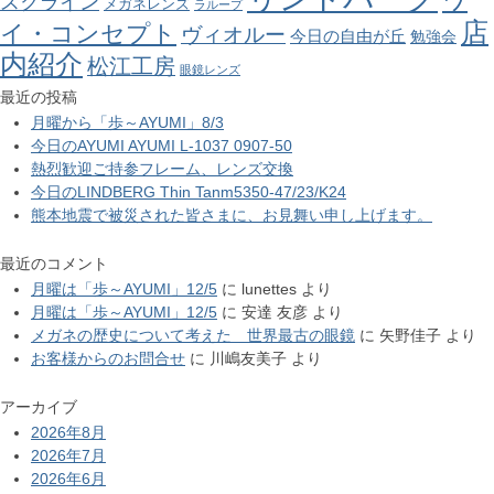
ワ
スクライン
メガネレンズ
ラループ
店
イ・コンセプト
ヴィオルー
今日の自由が丘
勉強会
内紹介
松江工房
眼鏡レンズ
最近の投稿
月曜から「歩～AYUMI」8/3
今日のAYUMI AYUMI L-1037 0907-50
熱烈歓迎ご持参フレーム、レンズ交換
今日のLINDBERG Thin Tanm5350-47/23/K24
熊本地震で被災された皆さまに、お見舞い申し上げます。
最近のコメント
月曜は「歩～AYUMI」12/5
に
lunettes
より
月曜は「歩～AYUMI」12/5
に
安達 友彦
より
メガネの歴史について考えた 世界最古の眼鏡
に
矢野佳子
より
お客様からのお問合せ
に
川嶋友美子
より
アーカイブ
2026年8月
2026年7月
2026年6月