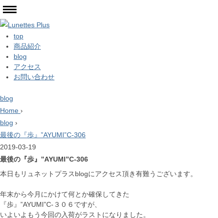
top
商品紹介
blog
アクセス
お問い合わせ
blog
Home
›
blog
›
最後の『歩』”AYUMI”C-306
2019-03-19
最後の『歩』”AYUMI”C-306
本日もリュネットプラスblogにアクセス頂き有難うございます。
年末から今月にかけて何とか確保してきた
『歩』”AYUMI”C-３０６ですが、
いよいよもう今回の入荷がラストになりました。