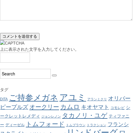
上に表示された文字を入力してください。
タグ
アユミ
ご持参メガネ
オリバー
DITA
アランミクリ
カムロ
オークリー
ピープルズ
キオヤマト
シ
コモレビ
タカノリ・ユゲ
ークレットレメディ
ティファニ
ジョンレノン
トムフォード
フランシ
ー
ディーゼル
トムブラウン
トラクション
リンドバーグ