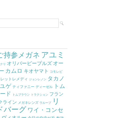
アユミ
ご持参メガネ
オー
オリバーピープルズ
ミクリ
カムロ
ー
キオヤマト
コモレビ
タカノ
クレットレメディ
ジョンレノン
ユゲ
トム
ティファニー
ディーゼル
ード
フラン
トムブラウン
トラクション
リ
クライン
メガネレンズ
ラループ
ドバーグ
ワイ・コンセ
ト
ヴィオルー
今日の自由が丘