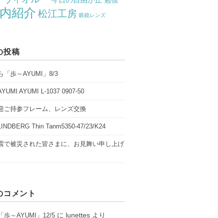
勉強
内紹介
松江工房
眼鏡レンズ
の投稿
「歩～AYUMI」8/3
UMI AYUMI L-1037 0907-50
迎ご持参フレーム、レンズ交換
NDBERG Thin Tanm5350-47/23/K24
震で被災された皆さまに、お見舞い申し上げ
のコメント
に
lunettes
より
歩～AYUMI」12/5