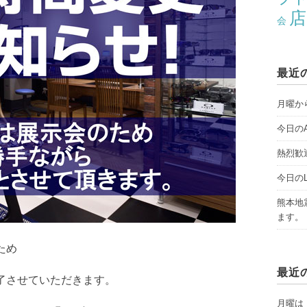
店
会
最近
月曜から
今日のAY
熱烈歓
今日のLI
熊本地
ます。
ため
最近
了させていただきます。
月曜は「