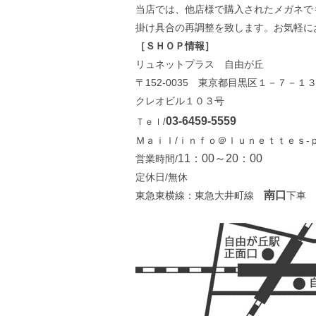
当店では、他店様で購入されたメガネで
掛け具合の再調整を致します。お気軽に
［ＳＨＯＰ情報］
リュネットプラス 自由が丘
〒152-0035 東京都目黒区１－７－１
クレオビル１０３号
03-6459-5559
Ｔｅｌ/
Ｍａｉｌ/ｉｎｆｏ＠ｌｕｎｅｔｔｅｓ-ｐ
11：00～20：00
営業時間/
定休日/無休
南口
東急東横線：東急大井町線
下車 