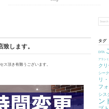
タグ
店致します。
DITA
アラン
クセス頂き有難うございます。
クリ
シー
リ・
フォ
シス
ン
プ