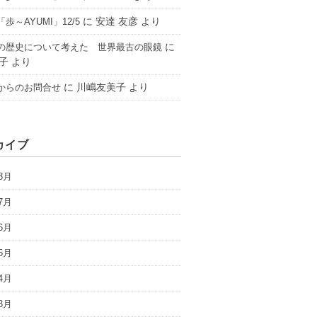
に
安達 友彦
より
歩～AYUMI」12/5
に
の歴史について考えた 世界最古の眼鏡
子
より
に
川嶋友美子
より
からのお問合せ
カイブ
8月
7月
6月
5月
4月
3月