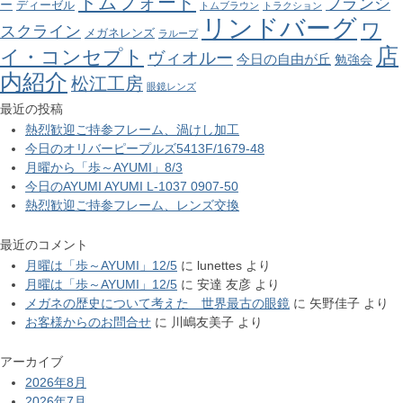
トムフォード
フランシ
ー
ディーゼル
トムブラウン
トラクション
リンドバーグ
ワ
スクライン
メガネレンズ
ラループ
店
イ・コンセプト
ヴィオルー
今日の自由が丘
勉強会
内紹介
松江工房
眼鏡レンズ
最近の投稿
熱烈歓迎ご持参フレーム、渦けし加工
今日のオリバーピープルズ5413F/1679-48
月曜から「歩～AYUMI」8/3
今日のAYUMI AYUMI L-1037 0907-50
熱烈歓迎ご持参フレーム、レンズ交換
最近のコメント
月曜は「歩～AYUMI」12/5
に
lunettes
より
月曜は「歩～AYUMI」12/5
に
安達 友彦
より
メガネの歴史について考えた 世界最古の眼鏡
に
矢野佳子
より
お客様からのお問合せ
に
川嶋友美子
より
アーカイブ
2026年8月
2026年7月