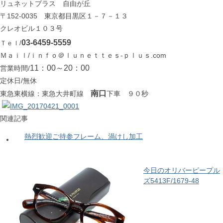
リュネットプラス 自由が丘
〒152-0035 東京都目黒区１－７－１３
クレオビル１０３号
03-6459-5559
Ｔｅｌ/
Ｍａｉｌ/ｉｎｆｏ＠ｌｕｎｅｔｔｅｓ-ｐｌｕｓ.com
11：00～20：00
営業時間/
定休日/無休
南口
東急東横線：東急大井町線
下車 ９０秒
関連記事
熱烈歓迎ご持参フレーム、渦けし加工
今日のオリバーピープル
ズ5413F/1679-48