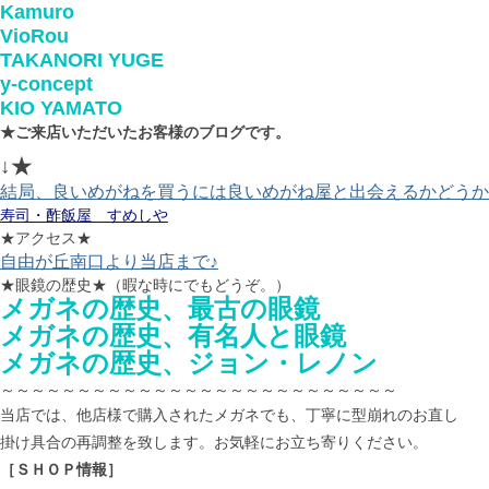
Kamuro
VioRou
TAKANORI YUGE
y-concept
KIO YAMATO
★ご来店いただいたお客様のブログです。
↓★
結局、良いめがねを買うには良いめがね屋と出会えるかどうか
寿司・酢飯屋 すめしや
★アクセス★
自由が丘南口より当店まで♪
★眼鏡の歴史★（暇な時にでもどうぞ。）
メガネの歴史、最古の眼鏡
メガネの歴史、有名人と眼鏡
メガネの歴史、ジョン・レノン
～～～～～～～～～～～～～～～～～～～～～～～～～～
当店では、他店様で購入されたメガネでも、丁寧に型崩れのお直し
掛け具合の再調整を致します。お気軽にお立ち寄りください。
［ＳＨＯＰ情報］