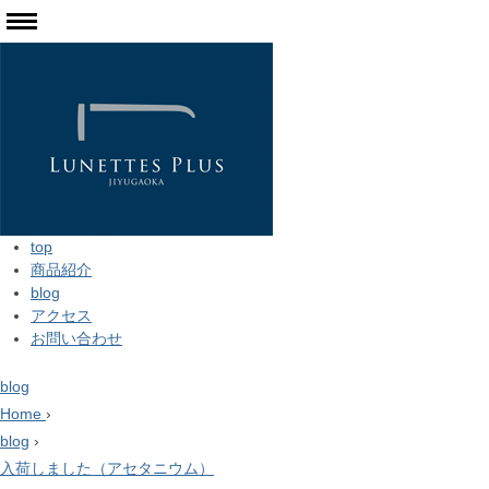
top
商品紹介
blog
アクセス
お問い合わせ
blog
Home
›
blog
›
入荷しました（アセタニウム）