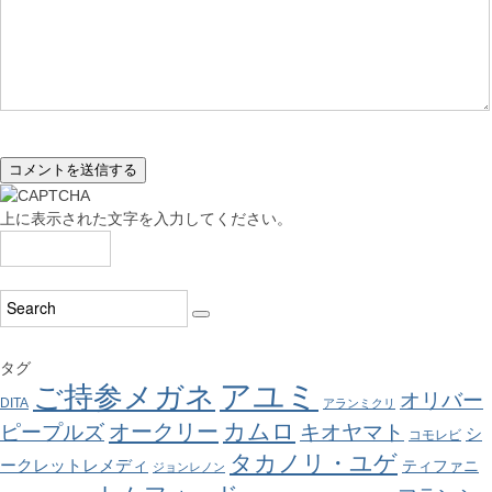
上に表示された文字を入力してください。
タグ
アユミ
ご持参メガネ
オリバー
DITA
アランミクリ
カムロ
オークリー
ピープルズ
キオヤマト
シ
コモレビ
タカノリ・ユゲ
ークレットレメディ
ティファニ
ジョンレノン