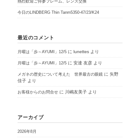
熱烈歓迎ご持参フレーム、レンズ交換
今日のLINDBERG Thin Tanm5350-47/23/K24
最近のコメント
に
lunettes
より
月曜は「歩～AYUMI」12/5
に
安達 友彦
より
月曜は「歩～AYUMI」12/5
に
矢野
メガネの歴史について考えた 世界最古の眼鏡
佳子
より
に
川嶋友美子
より
お客様からのお問合せ
アーカイブ
2026年8月