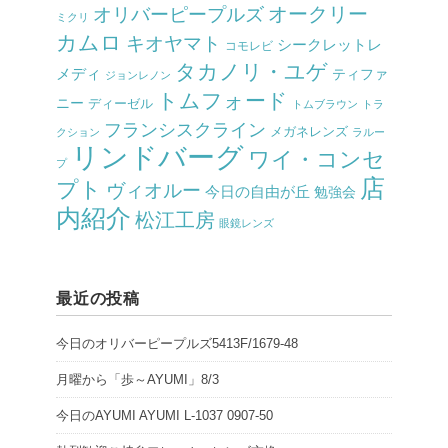
オークリー
オリバーピープルズ
ミクリ
カムロ
キオヤマト
シークレットレ
コモレビ
タカノリ・ユゲ
メディ
ティファ
ジョンレノン
トムフォード
ニー
ディーゼル
トムブラウン
トラ
フランシスクライン
メガネレンズ
クション
ラルー
リンドバーグ
ワイ・コンセ
プ
店
プト
ヴィオルー
今日の自由が丘
勉強会
内紹介
松江工房
眼鏡レンズ
最近の投稿
今日のオリバーピープルズ5413F/1679-48
月曜から「歩～AYUMI」8/3
今日のAYUMI AYUMI L-1037 0907-50