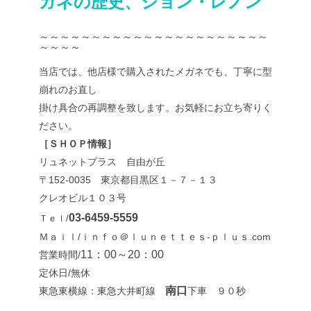
ガネの歴史、ジョン・レノン
～～～～～～～～～～～～～～～～～～～～～～
～～～～
当店では、他店様で購入されたメガネでも、丁寧に型
崩れのお直し
掛け具合の再調整を致します。お気軽にお立ち寄りく
ださい。
［ＳＨＯＰ情報］
リュネットプラス 自由が丘
〒152-0035 東京都目黒区１－７－１３
クレオビル１０３号
03-6459-5559
Ｔｅｌ/
Ｍａｉｌ/ｉｎｆｏ＠ｌｕｎｅｔｔｅｓ-ｐｌｕｓ.com
11：00～20：00
営業時間/
定休日/無休
南口
東急東横線：東急大井町線
下車 ９０秒