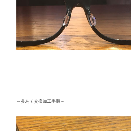
～鼻あて交換加工手順～