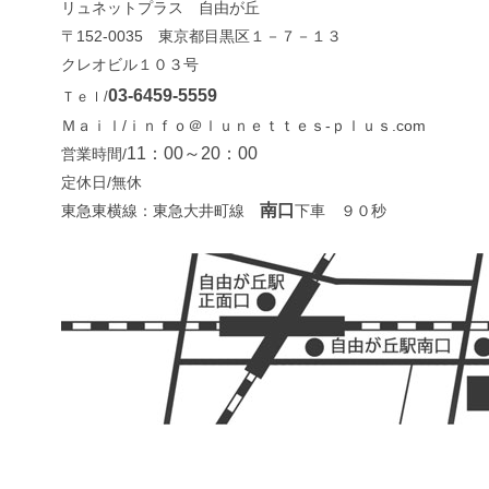
リュネットプラス 自由が丘
〒152-0035 東京都目黒区１－７－１３
クレオビル１０３号
03-6459-5559
Ｔｅｌ/
Ｍａｉｌ/ｉｎｆｏ＠ｌｕｎｅｔｔｅｓ-ｐｌｕｓ.com
11：00～20：00
営業時間/
定休日/無休
南口
東急東横線：東急大井町線
下車 ９０秒