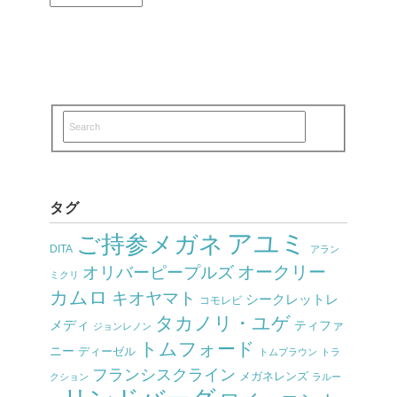
タグ
アユミ
ご持参メガネ
DITA
アラン
オークリー
オリバーピープルズ
ミクリ
カムロ
キオヤマト
シークレットレ
コモレビ
タカノリ・ユゲ
メディ
ティファ
ジョンレノン
トムフォード
ニー
ディーゼル
トムブラウン
トラ
フランシスクライン
メガネレンズ
クション
ラルー