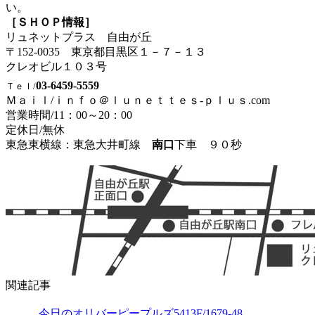
い。
［ＳＨＯＰ情報］
リュネットプラス 自由が丘
〒152-0035 東京都目黒区１－７－１３
クレオビル１０３号
03-6459-5559
Ｔｅｌ/
Ｍａｉｌ/ｉｎｆｏ＠ｌｕｎｅｔｔｅｓ-ｐｌｕｓ.com
営業時間/
11：00～20：00
定休日/無休
東急東横線：東急大井町線
南口
下車 ９０秒
関連記事
今日のオリバーピープルズ5413F/1679-48