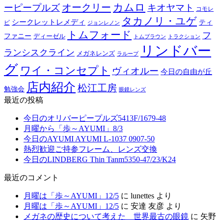
カムロ
オークリー
ーピープルズ
キオヤマト
コモレ
タカノリ・ユゲ
シークレットレメディ
ティ
ビ
ジョンレノン
トムフォード
フ
ファニー
ディーゼル
トラクション
トムブラウン
リンドバー
ランシスクライン
メガネレンズ
ラループ
グ
ワイ・コンセプト
ヴィオルー
今日の自由が丘
店内紹介
松江工房
勉強会
眼鏡レンズ
最近の投稿
今日のオリバーピープルズ5413F/1679-48
月曜から「歩～AYUMI」8/3
今日のAYUMI AYUMI L-1037 0907-50
熱烈歓迎ご持参フレーム、レンズ交換
今日のLINDBERG Thin Tanm5350-47/23/K24
最近のコメント
月曜は「歩～AYUMI」12/5
に
lunettes
より
月曜は「歩～AYUMI」12/5
に
安達 友彦
より
メガネの歴史について考えた 世界最古の眼鏡
に
矢野