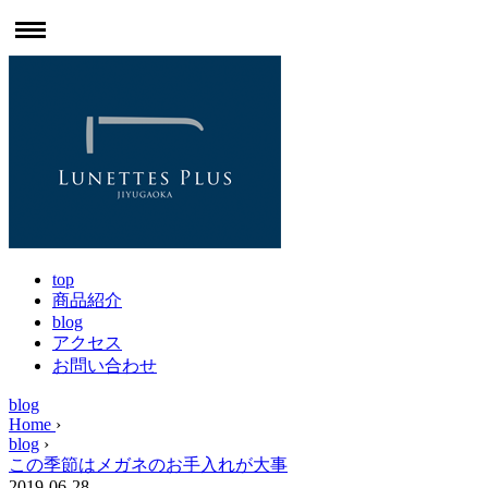
top
商品紹介
blog
アクセス
お問い合わせ
blog
Home
›
blog
›
この季節はメガネのお手入れが大事
2019-06-28