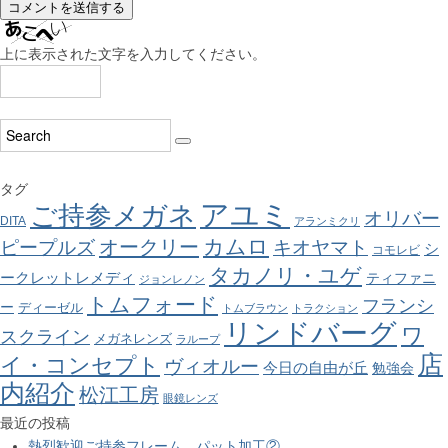
上に表示された文字を入力してください。
タグ
アユミ
ご持参メガネ
オリバー
DITA
アランミクリ
カムロ
オークリー
ピープルズ
キオヤマト
シ
コモレビ
タカノリ・ユゲ
ークレットレメディ
ティファニ
ジョンレノン
トムフォード
フランシ
ー
ディーゼル
トムブラウン
トラクション
リンドバーグ
ワ
スクライン
メガネレンズ
ラループ
店
イ・コンセプト
ヴィオルー
今日の自由が丘
勉強会
内紹介
松江工房
眼鏡レンズ
最近の投稿
熱烈歓迎ご持参フレーム、パット加工②