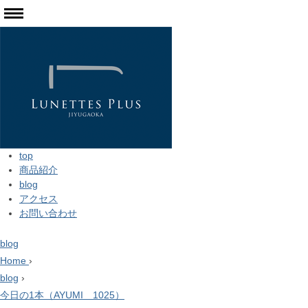
top
商品紹介
blog
アクセス
お問い合わせ
blog
Home
›
blog
›
今日の1本（AYUMI 1025）