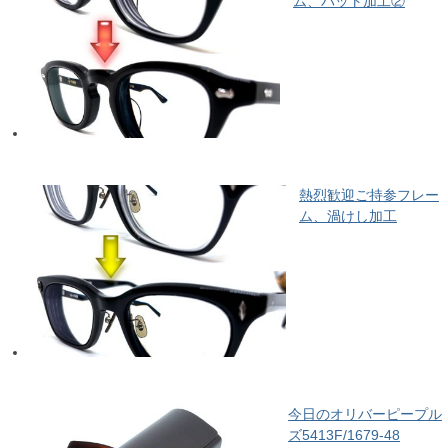
ム、パット加工②
熱烈歓迎ご持参フレー
ム、渦けし加工
今日のオリバーピープル
ズ5413F/1679-48