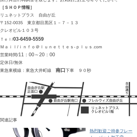
［ＳＨＯＰ情報］
リュネットプラス 自由が丘
〒152-0035 東京都目黒区１－７－１３
クレオビル１０３号
03-6459-5559
Ｔｅｌ/
Ｍａｉｌ/ｉｎｆｏ＠ｌｕｎｅｔｔｅｓ-ｐｌｕｓ.com
11：00～20：00
営業時間/
定休日/無休
南口
東急東横線：東急大井町線
下車 ９０秒
関連記事
熱烈歓迎ご持参フレー