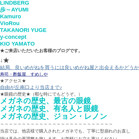
LINDBERG
歩～AYUMI
Kamuro
VioRou
TAKANORI YUGE
y-concept
KIO YAMATO
★ご来店いただいたお客様のブログです。
↓★
結局、良いめがねを買うには良いめがね屋と出会えるかどうか
寿司・酢飯屋 すめしや
★アクセス★
自由が丘南口より当店まで♪
★眼鏡の歴史★（暇な時にでもどうぞ。）
メガネの歴史、最古の眼鏡
メガネの歴史、有名人と眼鏡
メガネの歴史、ジョン・レノン
～～～～～～～～～～～～～～～～～～～～～～～～～～
当店では、他店様で購入されたメガネでも、丁寧に型崩れのお直し
掛け具合の再調整を致します。お気軽にお立ち寄りください。