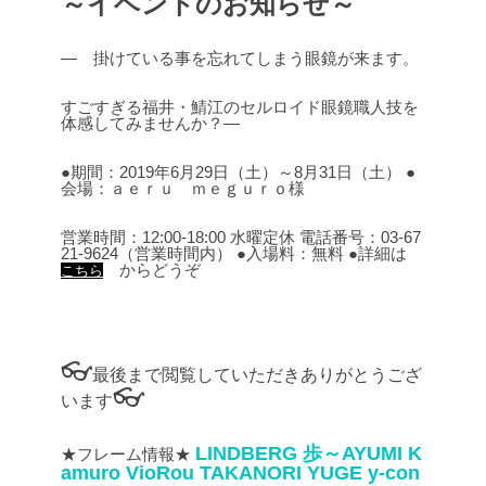
～イベントのお知らせ～
― 掛けている事を忘れてしまう眼鏡が来ます。
すごすぎる福井・鯖江のセルロイド眼鏡職人技を
体感してみませんか？―
●期間：2019年6月29日（土）～8月31日（土）
●
会場：ａｅｒｕ ｍｅｇｕｒｏ様
営業時間：12:00-18:00 水曜定休
電話番号：03-67
21-9624（営業時間内）
●入場料：無料
●詳細は
からどうぞ
こちら
👓
最後まで閲覧していただきありがとうござ
👓
います
LINDBERG
歩～AYUMI
K
★フレーム情報★
amuro
VioRou
TAKANORI YUGE
y-con