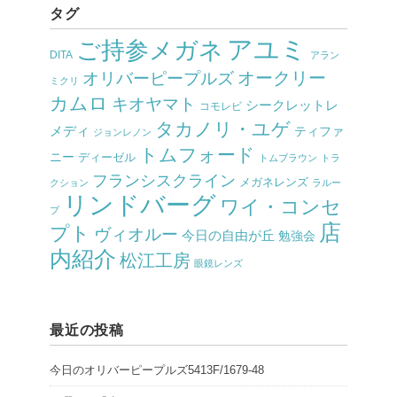
タグ
アユミ
ご持参メガネ
DITA
アラン
オークリー
オリバーピープルズ
ミクリ
カムロ
キオヤマト
シークレットレ
コモレビ
タカノリ・ユゲ
メディ
ティファ
ジョンレノン
トムフォード
ニー
ディーゼル
トムブラウン
トラ
フランシスクライン
メガネレンズ
クション
ラルー
リンドバーグ
ワイ・コンセ
プ
店
プト
ヴィオルー
今日の自由が丘
勉強会
内紹介
松江工房
眼鏡レンズ
最近の投稿
今日のオリバーピープルズ5413F/1679-48