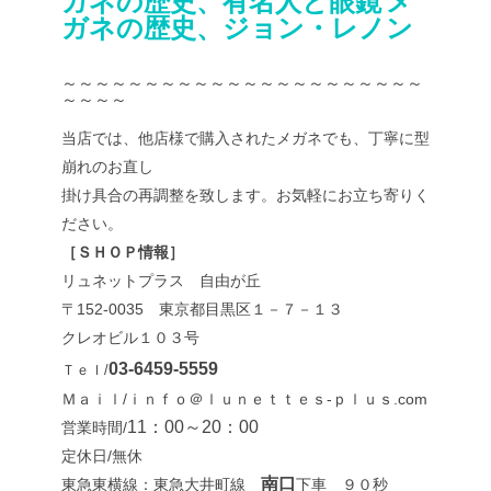
ガネの歴史、有名人と眼鏡
メ
ガネの歴史、ジョン・レノン
～～～～～～～～～～～～～～～～～～～～～～
～～～～
当店では、他店様で購入されたメガネでも、丁寧に型
崩れのお直し
掛け具合の再調整を致します。お気軽にお立ち寄りく
ださい。
［ＳＨＯＰ情報］
リュネットプラス 自由が丘
〒152-0035 東京都目黒区１－７－１３
クレオビル１０３号
03-6459-5559
Ｔｅｌ/
Ｍａｉｌ/ｉｎｆｏ＠ｌｕｎｅｔｔｅｓ-ｐｌｕｓ.com
11：00～20：00
営業時間/
定休日/無休
南口
東急東横線：東急大井町線
下車 ９０秒