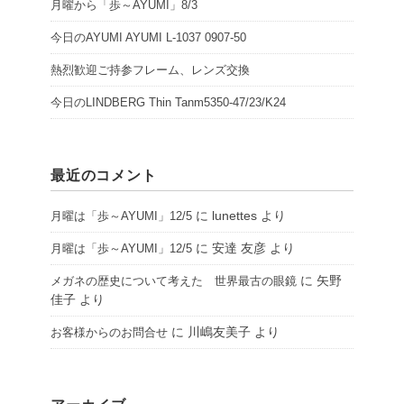
月曜から「歩～AYUMI」8/3
今日のAYUMI AYUMI L-1037 0907-50
熱烈歓迎ご持参フレーム、レンズ交換
今日のLINDBERG Thin Tanm5350-47/23/K24
最近のコメント
に
lunettes
より
月曜は「歩～AYUMI」12/5
に
安達 友彦
より
月曜は「歩～AYUMI」12/5
に
矢野
メガネの歴史について考えた 世界最古の眼鏡
佳子
より
に
川嶋友美子
より
お客様からのお問合せ