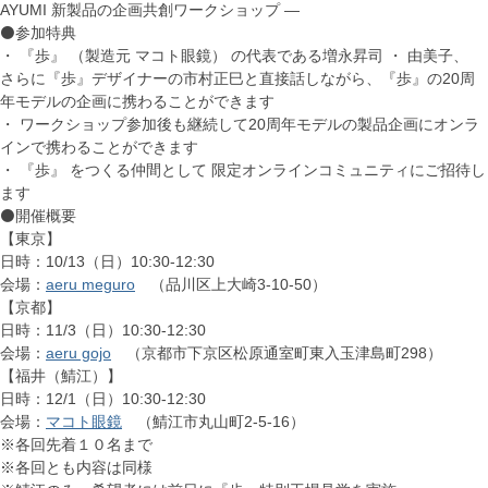
AYUMI 新製品の企画共創ワークショップ ―
⚫参加特典
・ 『歩』 （製造元 マコト眼鏡） の代表である増永昇司 ・ 由美子、
さらに『歩』デザイナーの市村正巳と直接話しながら、『歩』の20周
年モデルの企画に携わることができます
・ ワークショップ参加後も継続して20周年モデルの製品企画にオンラ
インで携わることができます
・ 『歩』 をつくる仲間として 限定オンラインコミュニティにご招待し
ます
⚫開催概要
【東京】
日時：10/13（日）10:30-12:30
会場：
aeru meguro
（品川区上大崎3-10-50）
【京都】
日時：11/3（日）10:30-12:30
会場：
aeru gojo
（京都市下京区松原通室町東入玉津島町298）
【福井（鯖江）】
日時：12/1（日）10:30-12:30
会場：
マコト眼鏡
（鯖江市丸山町2-5-16）
※各回先着１０名まで
※各回とも内容は同様