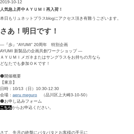
2019-10-12
人気急上昇中ＡＹＵＭＩ再入荷！
本日もリュネットプラスblogにアクセス頂き有難うございます。
さあ！明日です！
―『歩』“AYUMI” 20周年 特別企画
AYUMI 新製品の企画共創ワークショップ ―
ＡＹＵＭＩメガネまたはサングラスをお持ちの方なら
どなたでも参加ＯＫです！
⚫開催概要
【東京】
日時：10/13（日）10:30-12:30
会場：
aeru meguro
（品川区上大崎3-10-50）
⚫お申し込みフォーム
からお申込ください。
こちら
さて、先月の終盤にパタパタとお客様の手元に