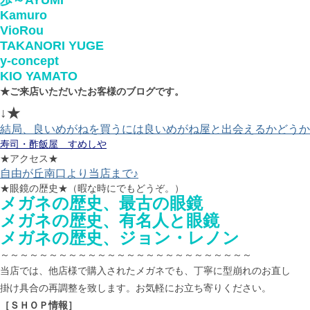
歩～AYUMI
Kamuro
VioRou
TAKANORI YUGE
y-concept
KIO YAMATO
★ご来店いただいたお客様のブログです。
↓★
結局、良いめがねを買うには良いめがね屋と出会えるかどうか
寿司・酢飯屋 すめしや
★アクセス★
自由が丘南口より当店まで♪
★眼鏡の歴史★（暇な時にでもどうぞ。）
メガネの歴史、最古の眼鏡
メガネの歴史、有名人と眼鏡
メガネの歴史、ジョン・レノン
～～～～～～～～～～～～～～～～～～～～～～～～～～
当店では、他店様で購入されたメガネでも、丁寧に型崩れのお直し
掛け具合の再調整を致します。お気軽にお立ち寄りください。
［ＳＨＯＰ情報］