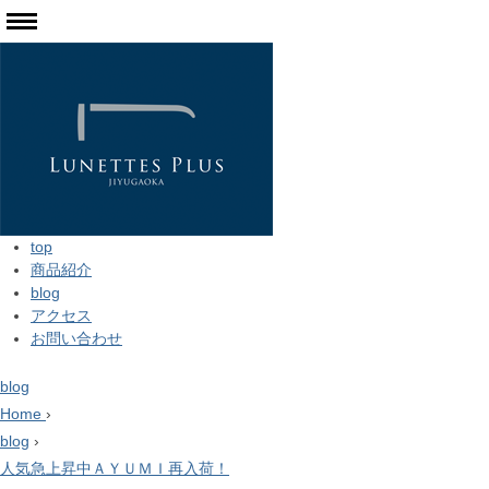
top
商品紹介
blog
アクセス
お問い合わせ
blog
Home
›
blog
›
人気急上昇中ＡＹＵＭＩ再入荷！