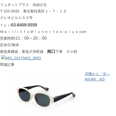
リュネットプラス 自由が丘
〒152-0035 東京都目黒区１－７－１３
クレオビル１０３号
03-6459-5559
Ｔｅｌ/
Ｍａｉｌ/ｉｎｆｏ＠ｌｕｎｅｔｔｅｓ-ｐｌｕｓ.com
11：00～20：00
営業時間/
定休日/無休
南口
東急東横線：東急大井町線
下車 ９０秒
関連記事
月曜から「歩～
AYUMI」8/3