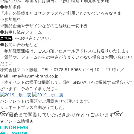
※鯖江のみ、希望者には前日に『歩』特別工場見学を実施
⚫参加条件
『歩』の眼鏡またはサングラスをご利用いただいているみなさま
※参加無料
※製品企画やデザインなどのご経験は一切不要
⚫お申し込みフォーム
からお申込ください。
こちら
⚫お問い合わせなど
・参加確定連絡は、ご入力頂いたメールアドレスにお送りいたします
・質問や、フォームからの申込がうまくいかない場合はお問い合わせく
ださい
株式会社マコト眼鏡 TEL：0778-51-5063（平日 10 ～ 17 時）／
Mail：yma@ayumi-brand.co.jp
・本イベントの様子は撮影して、弊社 SNS や HP に掲載する場合がご
ざいます、予めご了承ください
パンフレットは店頭でご用意させて頂いてます。
リュネットプラス自由が丘でした。
👓
👓
最後まで閲覧していただきありがとうございます
★フレーム情報★
LINDBERG