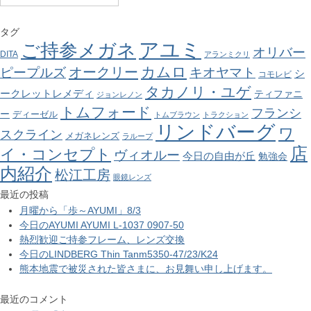
タグ
アユミ
ご持参メガネ
オリバー
DITA
アランミクリ
カムロ
オークリー
ピープルズ
キオヤマト
シ
コモレビ
タカノリ・ユゲ
ークレットレメディ
ティファニ
ジョンレノン
トムフォード
フランシ
ー
ディーゼル
トムブラウン
トラクション
リンドバーグ
ワ
スクライン
メガネレンズ
ラループ
店
イ・コンセプト
ヴィオルー
今日の自由が丘
勉強会
内紹介
松江工房
眼鏡レンズ
最近の投稿
月曜から「歩～AYUMI」8/3
今日のAYUMI AYUMI L-1037 0907-50
熱烈歓迎ご持参フレーム、レンズ交換
今日のLINDBERG Thin Tanm5350-47/23/K24
熊本地震で被災された皆さまに、お見舞い申し上げます。
最近のコメント