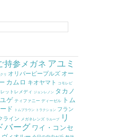
アユミ
ご持参メガネ
オー
オリバーピープルズ
ミクリ
カムロ
ー
キオヤマト
コモレビ
タカノ
クレットレメディ
ジョンレノン
ユゲ
トム
ティファニー
ディーゼル
ード
フラン
トムブラウン
トラクション
リ
クライン
メガネレンズ
ラループ
ドバーグ
ワイ・コンセ
ト
ヴィオルー
今日の自由が丘