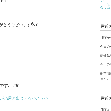
ト中！
店
会
👓
がとうございます
最近
月曜から
今日のAY
熱烈歓
今日のLI
熊本地
ます。
↓★
です。
がね屋と出会えるかどうか
最近
月曜は「