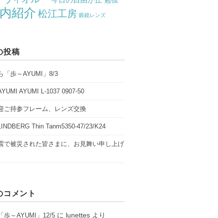
勉強
内紹介
松江工房
眼鏡レンズ
の投稿
「歩～AYUMI」8/3
UMI AYUMI L-1037 0907-50
迎ご持参フレーム、レンズ交換
NDBERG Thin Tanm5350-47/23/K24
震で被災された皆さまに、お見舞い申し上げ
のコメント
に
lunettes
より
歩～AYUMI」12/5