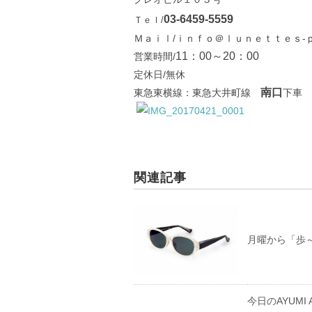
03-6459-5559
Ｔｅｌ/
Ｍａｉｌ/ｉｎｆｏ＠ｌｕｎｅｔｔｅｓ-ｐ
11：00～20：00
営業時間/
定休日/無休
南口
東急東横線：東急大井町線
下車 
関連記事
月曜から「歩～A
今日のAYUMI AY