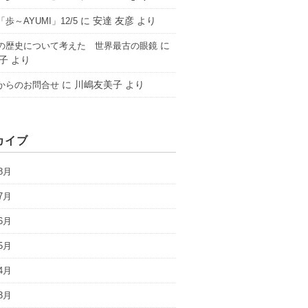
に
安達 友彦
より
歩～AYUMI」12/5
に
の歴史について考えた 世界最古の眼鏡
子
より
に
川嶋友美子
より
からのお問合せ
カイブ
8月
7月
6月
5月
4月
3月