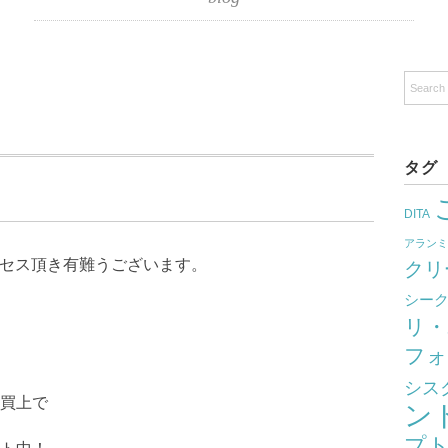
タグ
DITA
アラン
クセス頂き有難うございます。
クリ
シー
リ・
フォ
シス
買上で
ン
プ