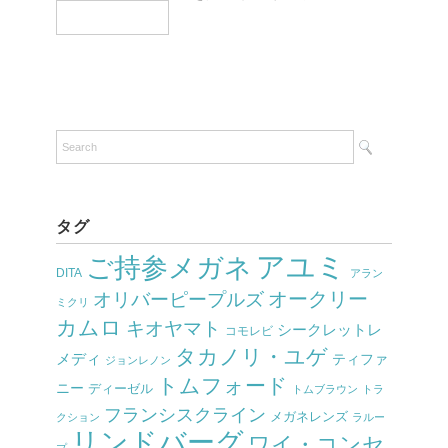
タグ
アユミ
ご持参メガネ
DITA
アラン
オークリー
オリバーピープルズ
ミクリ
カムロ
キオヤマト
シークレットレ
コモレビ
タカノリ・ユゲ
メディ
ティファ
ジョンレノン
トムフォード
ニー
ディーゼル
トムブラウン
トラ
フランシスクライン
メガネレンズ
クション
ラルー
リンドバーグ
ワイ・コンセ