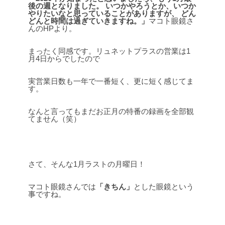
後の週となりました。
いつかやろうとか、いつか
やりたいなと思っていることがありますが、
どん
どんと時間は過ぎていきますね。」
マコト眼鏡さ
んのHPより。
まったく同感です。リュネットプラスの営業は1
月4日からでしたので
実営業日数も一年で一番短く、更に短く感じてま
す。
なんと言ってもまだお正月の特番の録画を全部観
てません（笑）
さて、そんな1月ラストの月曜日！
マコト眼鏡さんでは
「きちん」
とした眼鏡という
事ですね。