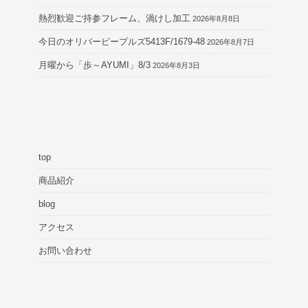
熱烈歓迎ご持参フレーム、渦けし加工
2026年8月8日
今日のオリバーピープルズ5413F/1679-48
2026年8月7日
月曜から「歩～AYUMI」8/3
2026年8月3日
top
商品紹介
blog
アクセス
お問い合わせ