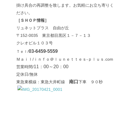
掛け具合の再調整を致します。お気軽にお立ち寄りく
ださい。
［ＳＨＯＰ情報］
リュネットプラス 自由が丘
〒152-0035 東京都目黒区１－７－１３
クレオビル１０３号
03-6459-5559
Ｔｅｌ/
Ｍａｉｌ/ｉｎｆｏ＠ｌｕｎｅｔｔｅｓ-ｐｌｕｓ.com
11：00～20：00
営業時間/
定休日/無休
南口
東急東横線：東急大井町線
下車 ９０秒