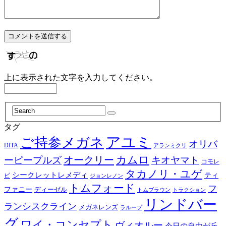
上に表示された文字を入力してください。
タグ
アユミ
ご持参メガネ
オリバ
DITA
アランミクリ
カムロ
オークリー
ーピープルズ
キオヤマト
コモレ
タカノリ・ユゲ
シークレットレメディ
ティ
ビ
ジョンレノン
トムフォード
フ
ファニー
ディーゼル
トラクション
トムブラウン
リンドバー
ランシスクライン
メガネレンズ
ラループ
グ
ワイ・コンセプト
ヴィオルー
今日の自由が丘