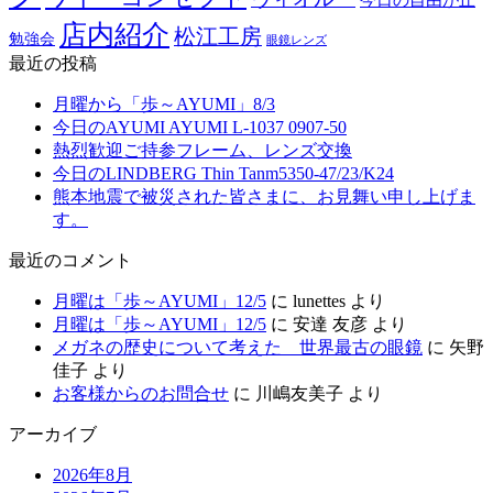
店内紹介
松江工房
勉強会
眼鏡レンズ
最近の投稿
月曜から「歩～AYUMI」8/3
今日のAYUMI AYUMI L-1037 0907-50
熱烈歓迎ご持参フレーム、レンズ交換
今日のLINDBERG Thin Tanm5350-47/23/K24
熊本地震で被災された皆さまに、お見舞い申し上げま
す。
最近のコメント
月曜は「歩～AYUMI」12/5
に
lunettes
より
月曜は「歩～AYUMI」12/5
に
安達 友彦
より
メガネの歴史について考えた 世界最古の眼鏡
に
矢野
佳子
より
お客様からのお問合せ
に
川嶋友美子
より
アーカイブ
2026年8月