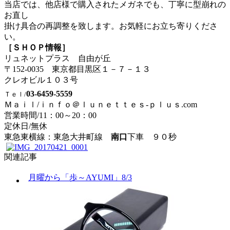
当店では、他店様で購入されたメガネでも、丁寧に型崩れの
お直し
掛け具合の再調整を致します。お気軽にお立ち寄りくださ
い。
［ＳＨＯＰ情報］
リュネットプラス 自由が丘
〒152-0035 東京都目黒区１－７－１３
クレオビル１０３号
03-6459-5559
Ｔｅｌ/
Ｍａｉｌ/ｉｎｆｏ＠ｌｕｎｅｔｔｅｓ-ｐｌｕｓ.com
営業時間/
11：00～20：00
定休日/無休
東急東横線：東急大井町線
南口
下車 ９０秒
関連記事
月曜から「歩～AYUMI」8/3