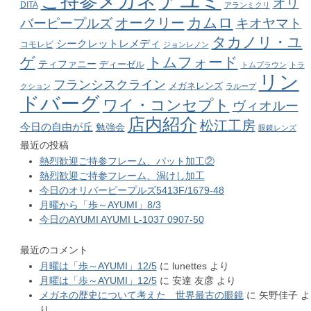
アユミ
ご持参メガネ
オリ
DITA
アランミクリ
カムロ
オークリー
バーピープルズ
キオヤマト
タカノリ・ユ
シークレットレメディ
コモレビ
ジョンレノン
ゲ
トムフォード
ティファニー
ディーゼル
トムブラウン
トラ
リン
フランシスクライン
メガネレンズ
クション
ラループ
ドバーグ
ワイ・コンセプト
ヴィオルー
店内紹介
松江工房
今日の自由が丘
勉強会
眼鏡レンズ
最近の投稿
熱烈歓迎ご持参フレーム、パット加工②
熱烈歓迎ご持参フレーム、渦けし加工
今日のオリバーピープルズ5413F/1679-48
月曜から「歩～AYUMI」8/3
今日のAYUMI AYUMI L-1037 0907-50
最近のコメント
月曜は「歩～AYUMI」12/5
に
lunettes
より
月曜は「歩～AYUMI」12/5
に
安達 友彦
より
メガネの歴史について考えた 世界最古の眼鏡
に
矢野佳子
よ
り