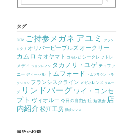
タグ
アユミ
ご持参メガネ
DITA
アラン
オークリー
オリバーピープルズ
ミクリ
カムロ
キオヤマト
シークレットレ
コモレビ
タカノリ・ユゲ
メディ
ティファ
ジョンレノン
トムフォード
ニー
ディーゼル
トムブラウン
トラ
フランシスクライン
メガネレンズ
クション
ラルー
リンドバーグ
ワイ・コンセ
プ
店
プト
ヴィオルー
今日の自由が丘
勉強会
内紹介
松江工房
眼鏡レンズ
最近の投稿