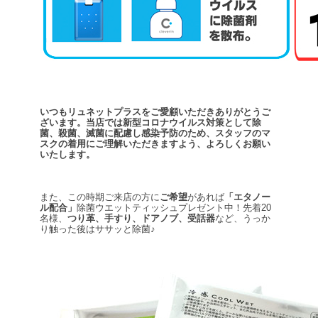
いつもリュネットプラスをご愛顧いただきありがとうご
ざいます。
当店では新型コロナウイルス対策として除
菌、殺菌、滅菌に配慮し
感染予防のため、スタッフのマ
スクの着用に
ご理解いただきますよう、よろしくお願い
いたします。
また、この時期ご来店の方に
ご希望
があれば
「エタノー
ル配合」
除菌ウエットティッシュプレゼント中！先着20
名様、
つり革、手すり、ドアノブ、受話器
など、うっか
り触った後はササッと除菌♪