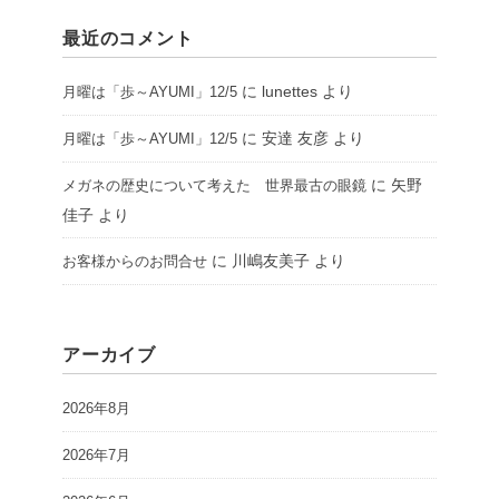
最近のコメント
に
lunettes
より
月曜は「歩～AYUMI」12/5
に
安達 友彦
より
月曜は「歩～AYUMI」12/5
に
矢野
メガネの歴史について考えた 世界最古の眼鏡
佳子
より
に
川嶋友美子
より
お客様からのお問合せ
アーカイブ
2026年8月
2026年7月