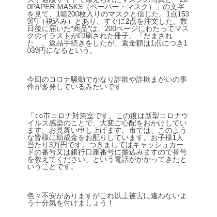
0PAPER MASKS（ペーパー・マスク）」の文字
を見て、1箱200枚入りのマスクと信じた。1点153
9円（税込み）とあり、すぐに2点を注文した。数
日後に届いた“商品”は、200ページにわたってマス
クのイラストが印刷された冊子。「だまされ
た」。返品手続きをしたが、返金額は1点につき1
039円になるという。
今回のコロナ騒動でかなり詐欺や詐欺まがいの事
件が多発しているみたいです
「○○市コロナ対策室です。この度は新型コロナウ
イルス感染のことで、大変ご心配をおかけしてい
ます。お見舞い申し上げます。市では、このよう
な皆様に助成金をお配りしています。お子様1人
当たり3万円です。つきましてはキャッシュカー
ドの番号又は銀行口座番号に振込みますので番号
を教えてください」という電話がかかってきたと
いうことです。
色々不安がありますがこれ以上被害に逢わないよ
う十分気を付けましょう！