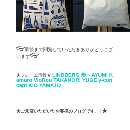
👓
最後まで閲覧していただきありがとうござ
👓
います
LINDBERG
歩～AYUMI
K
★フレーム情報★
amuro
VioRou
TAKANORI YUGE
y-con
cept
KIO YAMATO
↓★
★ご来店いただいたお客様のブログです。