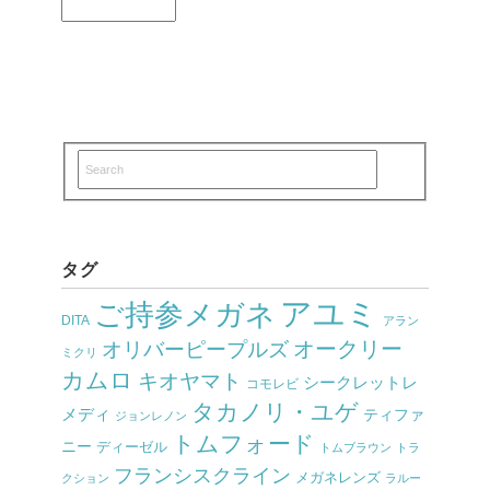
タグ
アユミ
ご持参メガネ
DITA
アラン
オークリー
オリバーピープルズ
ミクリ
カムロ
キオヤマト
シークレットレ
コモレビ
タカノリ・ユゲ
メディ
ティファ
ジョンレノン
トムフォード
ニー
ディーゼル
トムブラウン
トラ
フランシスクライン
メガネレンズ
クション
ラルー