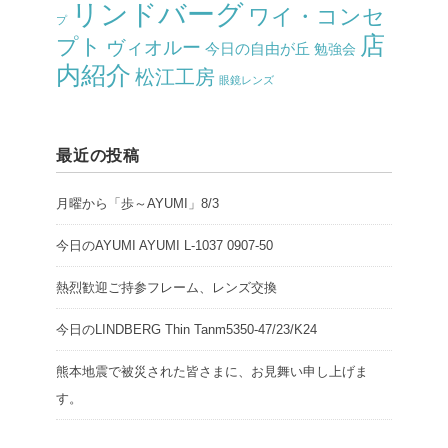
リンドバーグ
ワイ・コンセ
プ
店
プト
ヴィオルー
今日の自由が丘
勉強会
内紹介
松江工房
眼鏡レンズ
最近の投稿
月曜から「歩～AYUMI」8/3
今日のAYUMI AYUMI L-1037 0907-50
熱烈歓迎ご持参フレーム、レンズ交換
今日のLINDBERG Thin Tanm5350-47/23/K24
熊本地震で被災された皆さまに、お見舞い申し上げま
す。