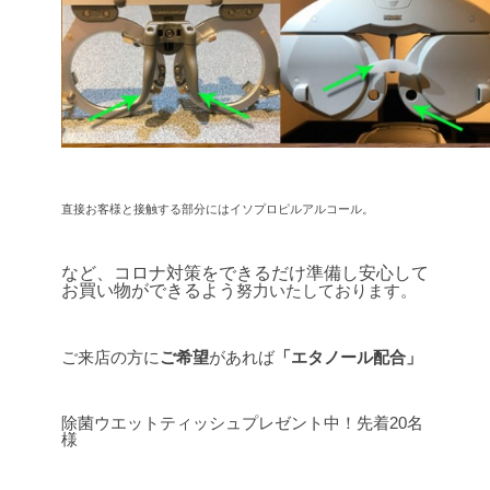
直接お客様と接触する部分にはイソプロピルアルコール。
など、コロナ対策をできるだけ準備し安心して
お買い物ができるよう
努力いたしております。
ご来店の方に
ご希望
があれば
「エタノール配合」
除菌ウエットティッシュプレゼント中！先着20名
様