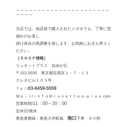
～～～～～～～～～～～～～～～～～～～～～～
～～～～
当店では、他店様で購入されたメガネでも、丁寧に型
崩れのお直し
掛け具合の再調整を致します。お気軽にお立ち寄りく
ださい。
［ＳＨＯＰ情報］
リュネットプラス 自由が丘
〒152-0035 東京都目黒区１－７－１３
クレオビル１０３号
03-6459-5559
Ｔｅｌ/
Ｍａｉｌ/ｉｎｆｏ＠ｌｕｎｅｔｔｅｓ-ｐｌｕｓ.com
11：00～20：00
営業時間/
定休日/無休
南口
東急東横線：東急大井町線
下車 ９０秒