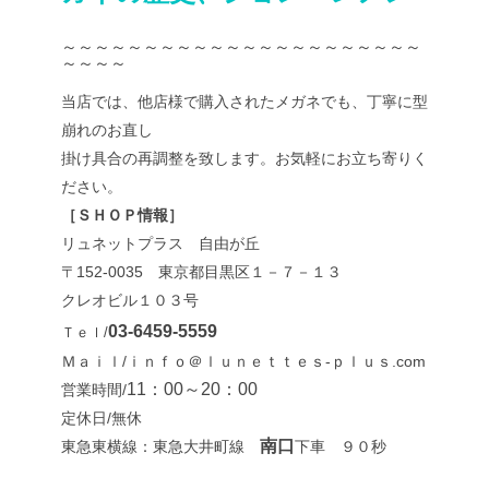
～～～～～～～～～～～～～～～～～～～～～～
～～～～
当店では、他店様で購入されたメガネでも、丁寧に型
崩れのお直し
掛け具合の再調整を致します。お気軽にお立ち寄りく
ださい。
［ＳＨＯＰ情報］
リュネットプラス 自由が丘
〒152-0035 東京都目黒区１－７－１３
クレオビル１０３号
03-6459-5559
Ｔｅｌ/
Ｍａｉｌ/ｉｎｆｏ＠ｌｕｎｅｔｔｅｓ-ｐｌｕｓ.com
11：00～20：00
営業時間/
定休日/無休
南口
東急東横線：東急大井町線
下車 ９０秒