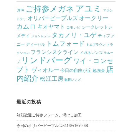
アユミ
ご持参メガネ
DITA
アラン
オークリー
オリバーピープルズ
ミクリ
カムロ
キオヤマト
シークレットレ
コモレビ
タカノリ・ユゲ
メディ
ティファ
ジョンレノン
トムフォード
ニー
ディーゼル
トムブラウン
トラ
フランシスクライン
メガネレンズ
クション
ラルー
リンドバーグ
ワイ・コンセ
プ
店
プト
ヴィオルー
今日の自由が丘
勉強会
内紹介
松江工房
眼鏡レンズ
最近の投稿
熱烈歓迎ご持参フレーム、渦けし加工
今日のオリバーピープルズ5413F/1679-48