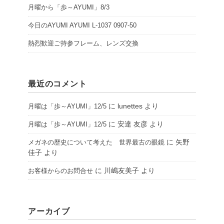
月曜から「歩～AYUMI」8/3
今日のAYUMI AYUMI L-1037 0907-50
熱烈歓迎ご持参フレーム、レンズ交換
最近のコメント
に
lunettes
より
月曜は「歩～AYUMI」12/5
に
安達 友彦
より
月曜は「歩～AYUMI」12/5
に
矢野
メガネの歴史について考えた 世界最古の眼鏡
佳子
より
に
川嶋友美子
より
お客様からのお問合せ
アーカイブ