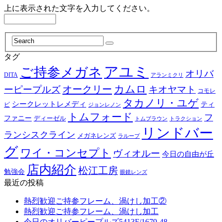
上に表示された文字を入力してください。
タグ
アユミ
ご持参メガネ
オリバ
DITA
アランミクリ
カムロ
オークリー
ーピープルズ
キオヤマト
コモレ
タカノリ・ユゲ
シークレットレメディ
ティ
ビ
ジョンレノン
トムフォード
フ
ファニー
ディーゼル
トラクション
トムブラウン
リンドバー
ランシスクライン
メガネレンズ
ラループ
グ
ワイ・コンセプト
ヴィオルー
今日の自由が丘
店内紹介
松江工房
勉強会
眼鏡レンズ
最近の投稿
熱烈歓迎ご持参フレーム、渦けし加工②
熱烈歓迎ご持参フレーム、渦けし加工
今日のオリバーピープルズ5413F/1679-48