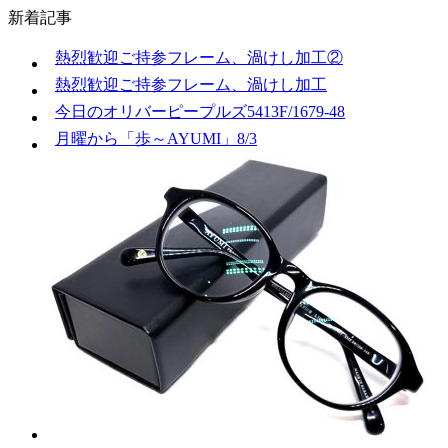
新着記事
熱烈歓迎ご持参フレーム、渦けし加工②
熱烈歓迎ご持参フレーム、渦けし加工
今日のオリバーピープルズ5413F/1679-48
月曜から「歩～AYUMI」8/3