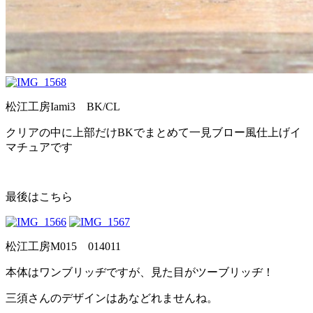
松江工房Iami3 BK/CL
クリアの中に上部だけBKでまとめて一見ブロー風仕上げイ
マチュアです
最後はこちら
松江工房M015 014011
本体はワンブリッヂですが、見た目がツーブリッヂ！
三須さんのデザインはあなどれませんね。