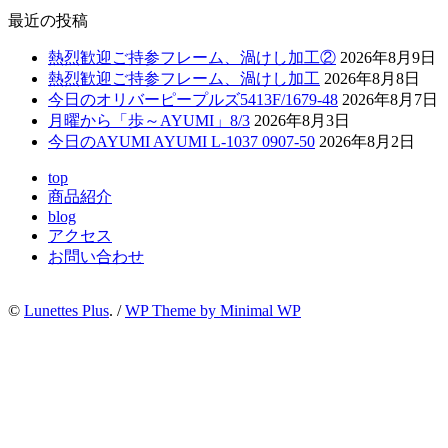
最近の投稿
熱烈歓迎ご持参フレーム、渦けし加工②
2026年8月9日
熱烈歓迎ご持参フレーム、渦けし加工
2026年8月8日
今日のオリバーピープルズ5413F/1679-48
2026年8月7日
月曜から「歩～AYUMI」8/3
2026年8月3日
今日のAYUMI AYUMI L-1037 0907-50
2026年8月2日
top
商品紹介
blog
アクセス
お問い合わせ
©
Lunettes Plus
. /
WP Theme by Minimal WP