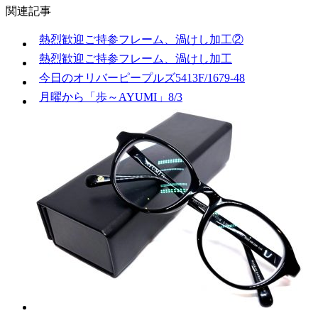
関連記事
熱烈歓迎ご持参フレーム、渦けし加工②
熱烈歓迎ご持参フレーム、渦けし加工
今日のオリバーピープルズ5413F/1679-48
月曜から「歩～AYUMI」8/3