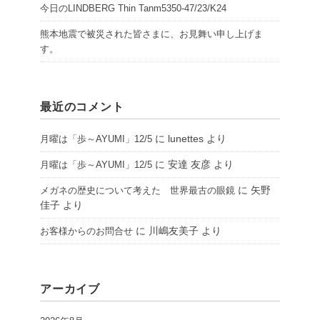
今日のLINDBERG Thin Tanm5350-47/23/K24
熊本地震で被災された皆さまに、お見舞い申し上げま
す。
最近のコメント
に
lunettes
より
月曜は「歩～AYUMI」12/5
に
安達 友彦
より
月曜は「歩～AYUMI」12/5
に
矢野
メガネの歴史について考えた 世界最古の眼鏡
佳子
より
に
川嶋友美子
より
お客様からのお問合せ
アーカイブ