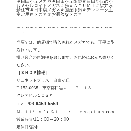
＃自由が丘メガネ＃自由が丘眼鏡＃自由が丘めが
ね＃セルロイドメガネ＃歩＃ＡＹＵＭＩ＃福井県
鯖江市＃日本製メガネ＃国産眼鏡＃デンマーク王
室ご用達メガネ＃お洒落なメガネ
～～～～～～～～～～～～～～～～～～～～～～
～～～～
当店では、他店様で購入されたメガネでも、丁寧に型
崩れのお直し
掛け具合の再調整を致します。お気軽にお立ち寄りく
ださい。
［ＳＨＯＰ情報］
リュネットプラス 自由が丘
〒152-0035 東京都目黒区１－７－１３
クレオビル１０３号
03-6459-5559
Ｔｅｌ/
Ｍａｉｌ/ｉｎｆｏ＠ｌｕｎｅｔｔｅｓ-ｐｌｕｓ.com
11：00～20：00
営業時間/
定休日/無休