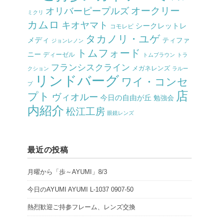
オークリー
オリバーピープルズ
ミクリ
カムロ
キオヤマト
シークレットレ
コモレビ
タカノリ・ユゲ
メディ
ティファ
ジョンレノン
トムフォード
ニー
ディーゼル
トムブラウン
トラ
フランシスクライン
メガネレンズ
クション
ラルー
リンドバーグ
ワイ・コンセ
プ
店
プト
ヴィオルー
今日の自由が丘
勉強会
内紹介
松江工房
眼鏡レンズ
最近の投稿
月曜から「歩～AYUMI」8/3
今日のAYUMI AYUMI L-1037 0907-50
熱烈歓迎ご持参フレーム、レンズ交換