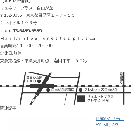
［ＳＨＯＰ情報］
リュネットプラス 自由が丘
〒152-0035 東京都目黒区１－７－１３
クレオビル１０３号
03-6459-5559
Ｔｅｌ/
Ｍａｉｌ/ｉｎｆｏ＠ｌｕｎｅｔｔｅｓ-ｐｌｕｓ.com
11：00～20：00
営業時間/
定休日/無休
南口
東急東横線：東急大井町線
下車 ９０秒
関連記事
月曜から「歩～
AYUMI」8/3