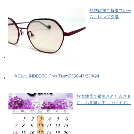
熱烈歓迎ご持参フレー
ム、レンズ交換
今日のLINDBERG Thin Tanm5350-47/23/K24
熊本地震で被災された皆さま
に、お見舞い申し上げます。