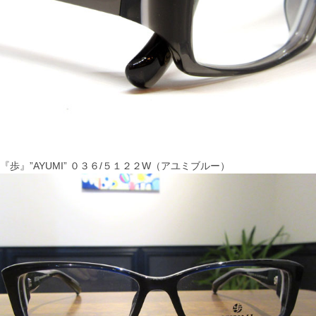
『歩』”AYUMI” ０３６/５１２２W（アユミブルー）