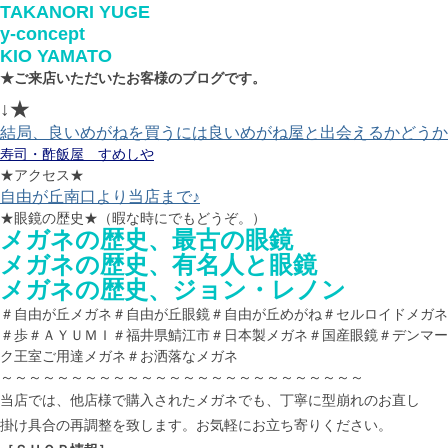
TAKANORI YUGE
y-concept
KIO YAMATO
★ご来店いただいたお客様のブログです。
↓★
結局、良いめがねを買うには良いめがね屋と出会えるかどうか
寿司・酢飯屋 すめしや
★アクセス★
自由が丘南口より当店まで♪
★眼鏡の歴史★（暇な時にでもどうぞ。）
メガネの歴史、最古の眼鏡
メガネの歴史、有名人と眼鏡
メガネの歴史、ジョン・レノン
＃自由が丘メガネ＃自由が丘眼鏡＃自由が丘めがね＃セルロイドメガネ
＃歩＃ＡＹＵＭＩ＃福井県鯖江市＃日本製メガネ＃国産眼鏡＃デンマー
ク王室ご用達メガネ＃お洒落なメガネ
～～～～～～～～～～～～～～～～～～～～～～～～～～
当店では、他店様で購入されたメガネでも、丁寧に型崩れのお直し
掛け具合の再調整を致します。お気軽にお立ち寄りください。