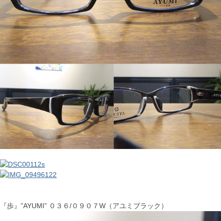
『歩』”AYUMI” ０３６/０９０７W（アユミブラック）