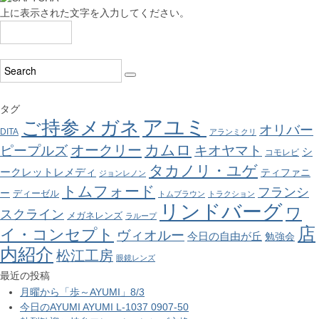
上に表示された文字を入力してください。
タグ
アユミ
ご持参メガネ
オリバー
DITA
アランミクリ
カムロ
オークリー
ピープルズ
キオヤマト
シ
コモレビ
タカノリ・ユゲ
ークレットレメディ
ティファニ
ジョンレノン
トムフォード
フランシ
ー
ディーゼル
トムブラウン
トラクション
リンドバーグ
ワ
スクライン
メガネレンズ
ラループ
店
イ・コンセプト
ヴィオルー
今日の自由が丘
勉強会
内紹介
松江工房
眼鏡レンズ
最近の投稿
月曜から「歩～AYUMI」8/3
今日のAYUMI AYUMI L-1037 0907-50