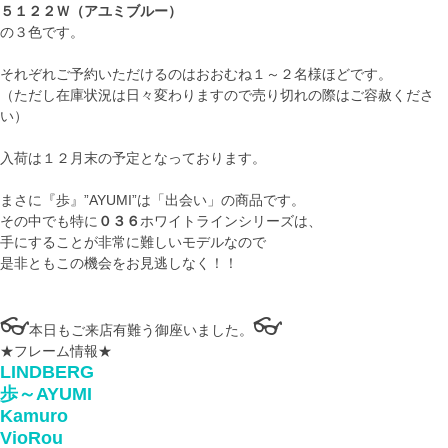
５１２２Ｗ（アユミブルー）
の３色です。
それぞれご予約いただけるのはおおむね１～２名様ほどです。
（ただし在庫状況は日々変わりますので売り切れの際はご容赦くださ
い）
入荷は１２月末の予定となっております。
まさに『歩』”AYUMI”は「出会い」の商品です。
その中でも特に
０３６
ホワイトラインシリーズは、
手にすることが非常に難しいモデルなので
是非ともこの機会をお見逃しなく！！
👓
👓
本日もご来店有難う御座いました。
★フレーム情報★
LINDBERG
歩～AYUMI
Kamuro
VioRou