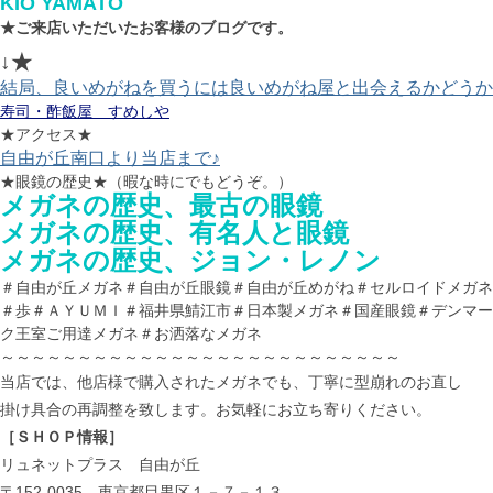
KIO YAMATO
★ご来店いただいたお客様のブログです。
↓★
結局、良いめがねを買うには良いめがね屋と出会えるかどうか
寿司・酢飯屋 すめしや
★アクセス★
自由が丘南口より当店まで♪
★眼鏡の歴史★（暇な時にでもどうぞ。）
メガネの歴史、最古の眼鏡
メガネの歴史、有名人と眼鏡
メガネの歴史、ジョン・レノン
＃自由が丘メガネ＃自由が丘眼鏡＃自由が丘めがね＃セルロイドメガネ
＃歩＃ＡＹＵＭＩ＃福井県鯖江市＃日本製メガネ＃国産眼鏡＃デンマー
ク王室ご用達メガネ＃お洒落なメガネ
～～～～～～～～～～～～～～～～～～～～～～～～～～
当店では、他店様で購入されたメガネでも、丁寧に型崩れのお直し
掛け具合の再調整を致します。お気軽にお立ち寄りください。
［ＳＨＯＰ情報］
リュネットプラス 自由が丘
〒152-0035 東京都目黒区１－７－１３