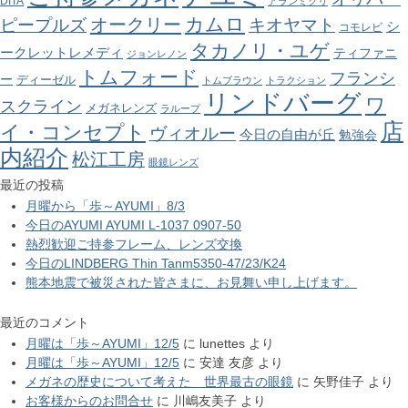
DITA
アランミクリ
カムロ
オークリー
ピープルズ
キオヤマト
シ
コモレビ
タカノリ・ユゲ
ークレットレメディ
ティファニ
ジョンレノン
トムフォード
フランシ
ー
ディーゼル
トムブラウン
トラクション
リンドバーグ
ワ
スクライン
メガネレンズ
ラループ
店
イ・コンセプト
ヴィオルー
今日の自由が丘
勉強会
内紹介
松江工房
眼鏡レンズ
最近の投稿
月曜から「歩～AYUMI」8/3
今日のAYUMI AYUMI L-1037 0907-50
熱烈歓迎ご持参フレーム、レンズ交換
今日のLINDBERG Thin Tanm5350-47/23/K24
熊本地震で被災された皆さまに、お見舞い申し上げます。
最近のコメント
月曜は「歩～AYUMI」12/5
に
lunettes
より
月曜は「歩～AYUMI」12/5
に
安達 友彦
より
メガネの歴史について考えた 世界最古の眼鏡
に
矢野佳子
より
お客様からのお問合せ
に
川嶋友美子
より