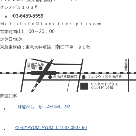
クレオビル１０３号
03-6459-5559
Ｔｅｌ/
Ｍａｉｌ/ｉｎｆｏ＠ｌｕｎｅｔｔｅｓ-ｐｌｕｓ.com
11：00～20：00
営業時間/
定休日/無休
南口
東急東横線：東急大井町線
下車 ９０秒
関連記事
月曜から「歩～AYUMI」8/3
今日のAYUMI AYUMI L-1037 0907-50