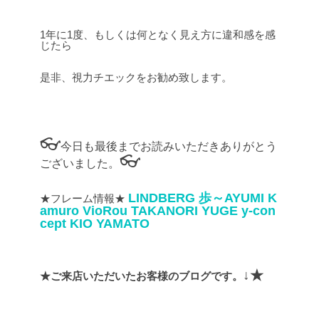
1年に1度、もしくは何となく見え方に違和感を感
じたら
是非、視力チエックをお勧め致します。
👓
今日も最後までお読みいただきありがとう
👓
ございました。
LINDBERG
歩～AYUMI
K
★フレーム情報★
amuro
VioRou
TAKANORI YUGE
y-con
cept
KIO YAMATO
↓★
★ご来店いただいたお客様のブログです。