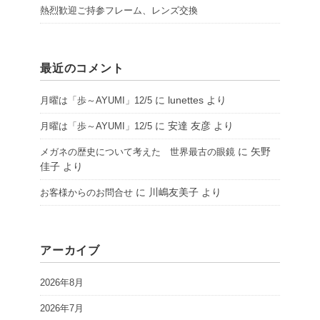
熱烈歓迎ご持参フレーム、レンズ交換
最近のコメント
に
lunettes
より
月曜は「歩～AYUMI」12/5
に
安達 友彦
より
月曜は「歩～AYUMI」12/5
に
矢野
メガネの歴史について考えた 世界最古の眼鏡
佳子
より
に
川嶋友美子
より
お客様からのお問合せ
アーカイブ
2026年8月
2026年7月