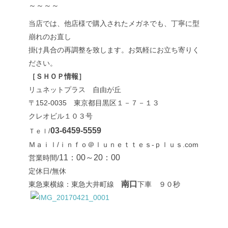
～～～～
当店では、他店様で購入されたメガネでも、丁寧に型
崩れのお直し
掛け具合の再調整を致します。お気軽にお立ち寄りく
ださい。
［ＳＨＯＰ情報］
リュネットプラス 自由が丘
〒152-0035 東京都目黒区１－７－１３
クレオビル１０３号
03-6459-5559
Ｔｅｌ/
Ｍａｉｌ/ｉｎｆｏ＠ｌｕｎｅｔｔｅｓ-ｐｌｕｓ.com
11：00～20：00
営業時間/
定休日/無休
南口
東急東横線：東急大井町線
下車 ９０秒