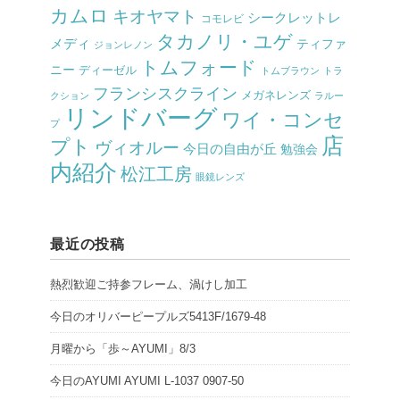
カムロ
キオヤマト
シークレットレ
コモレビ
タカノリ・ユゲ
メディ
ティファ
ジョンレノン
トムフォード
ニー
ディーゼル
トムブラウン
トラ
フランシスクライン
メガネレンズ
クション
ラルー
リンドバーグ
ワイ・コンセ
プ
店
プト
ヴィオルー
今日の自由が丘
勉強会
内紹介
松江工房
眼鏡レンズ
最近の投稿
熱烈歓迎ご持参フレーム、渦けし加工
今日のオリバーピープルズ5413F/1679-48
月曜から「歩～AYUMI」8/3
今日のAYUMI AYUMI L-1037 0907-50