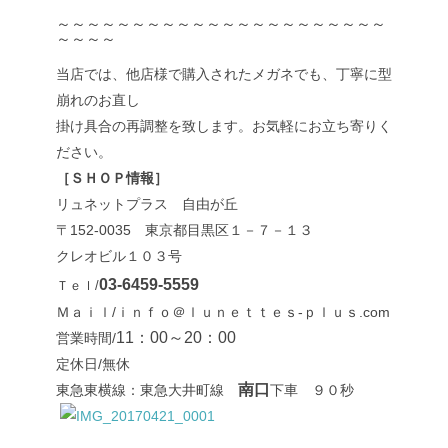
～～～～～～～～～～～～～～～～～～～～～～
～～～～
当店では、他店様で購入されたメガネでも、丁寧に型
崩れのお直し
掛け具合の再調整を致します。お気軽にお立ち寄りく
ださい。
［ＳＨＯＰ情報］
リュネットプラス 自由が丘
〒152-0035 東京都目黒区１－７－１３
クレオビル１０３号
03-6459-5559
Ｔｅｌ/
Ｍａｉｌ/ｉｎｆｏ＠ｌｕｎｅｔｔｅｓ-ｐｌｕｓ.com
11：00～20：00
営業時間/
定休日/無休
南口
東急東横線：東急大井町線
下車 ９０秒