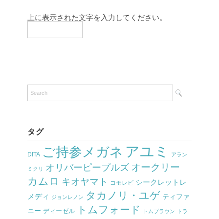
上に表示された文字を入力してください。
タグ
アユミ
ご持参メガネ
DITA
アラン
オークリー
オリバーピープルズ
ミクリ
カムロ
キオヤマト
シークレットレ
コモレビ
タカノリ・ユゲ
メディ
ティファ
ジョンレノン
トムフォード
ニー
ディーゼル
トムブラウン
トラ