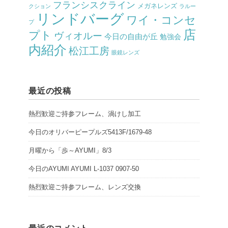
フランシスクライン
メガネレンズ
クション
ラルー
リンドバーグ
ワイ・コンセ
プ
店
プト
ヴィオルー
今日の自由が丘
勉強会
内紹介
松江工房
眼鏡レンズ
最近の投稿
熱烈歓迎ご持参フレーム、渦けし加工
今日のオリバーピープルズ5413F/1679-48
月曜から「歩～AYUMI」8/3
今日のAYUMI AYUMI L-1037 0907-50
熱烈歓迎ご持参フレーム、レンズ交換